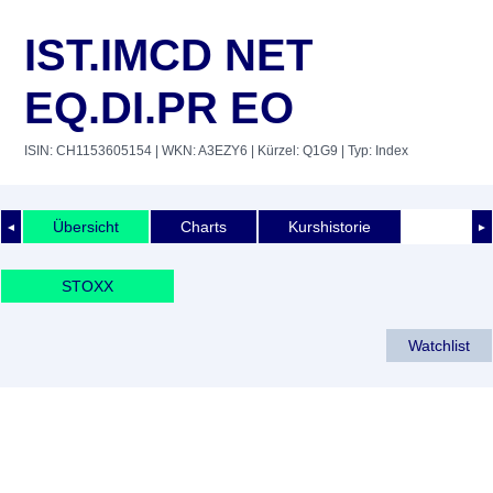
IST.IMCD NET
EQ.DI.PR EO
ISIN: CH1153605154
| WKN: A3EZY6
| Kürzel: Q1G9
| Typ: Index
Übersicht
Charts
Kurshistorie
◄
►
STOXX
Watchlist