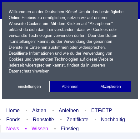
Willkommen an der Deutschen Börse! Um dir das bestmögliche
Online-Erlebnis zu ermöglichen, setzen wir auf unserer
Webseite Cookies ein. Mit dem Klicken auf "Akzeptieren"
erklärst du dich damit einverstanden, dass wir Cookies oder
verwandte Technologien verwenden dürfen. Über den Button
"Einstellungen" kannst du der Verwendung der genannten
Dienste im Einzelnen zustimmen oder widersprechen.
Detaillierte Informationen und wie du der Verwendung von
Cookies und verwandten Technologien auf dieser Website
Name / WKN / ISIN / Kürzel
jederzeit widersprechen kannst, findest du in unseren
Datenschutzhinweisen
.
Newsletter
Kontakt
English
Einstellungen
Ablehnen
Akzeptieren
Xetra Realtime
Watchlist
Portfolio
Login
Home
Aktien
Anleihen
ETF/ETP
Fonds
Rohstoffe
Zertifikate
Nachhaltig
News
Wissen
Einstieg