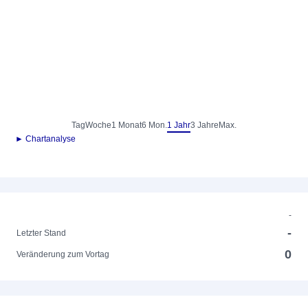
Tag
Woche
1 Monat
6 Mon.
1 Jahr
3 Jahre
Max.
► Chartanalyse
-
-
Letzter Stand
0
Veränderung zum Vortag