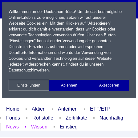
Willkommen an der Deutschen Börse! Um dir das bestmögliche
Online-Erlebnis zu ermöglichen, setzen wir auf unserer
Webseite Cookies ein. Mit dem Klicken auf "Akzeptieren"
erklärst du dich damit einverstanden, dass wir Cookies oder
verwandte Technologien verwenden dürfen. Über den Button
"Einstellungen" kannst du der Verwendung der genannten
Dienste im Einzelnen zustimmen oder widersprechen.
Detaillierte Informationen und wie du der Verwendung von
Cookies und verwandten Technologien auf dieser Website
Name / WKN / ISIN / Kürzel
jederzeit widersprechen kannst, findest du in unseren
Datenschutzhinweisen
.
Newsletter
Kontakt
English
Einstellungen
Ablehnen
Akzeptieren
Xetra Realtime
Watchlist
Portfolio
Login
Home
Aktien
Anleihen
ETF/ETP
Fonds
Rohstoffe
Zertifikate
Nachhaltig
News
Wissen
Einstieg