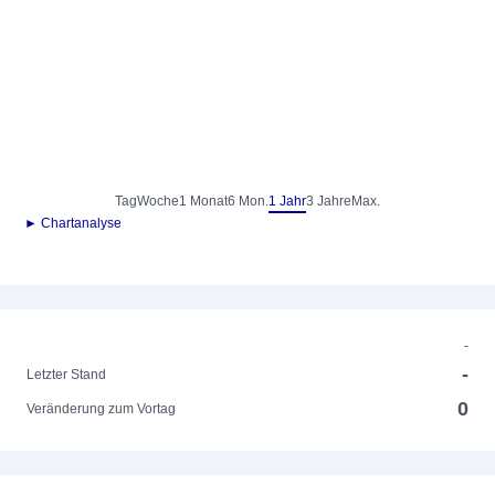
Tag
Woche
1 Monat
6 Mon.
1 Jahr
3 Jahre
Max.
► Chartanalyse
-
-
Letzter Stand
0
Veränderung zum Vortag