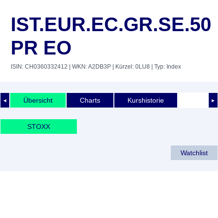
IST.EUR.EC.GR.SE.50
PR EO
ISIN: CH0360332412
| WKN: A2DB3P
| Kürzel: 0LU8
| Typ: Index
Übersicht
Charts
Kurshistorie
◄
►
STOXX
Watchlist