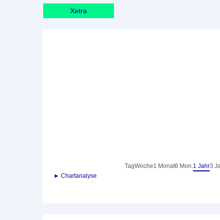
Xetra
Tag
Woche
1 Monat
6 Mon.
1 Jahr
3 J
► Chartanalyse