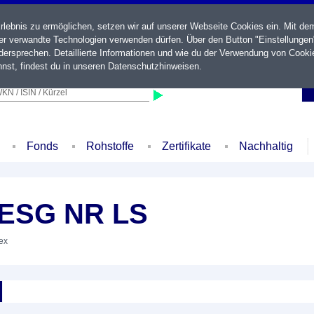
ebnis zu ermöglichen, setzen wir auf unserer Webseite Cookies ein. Mit de
der verwandte Technologien verwenden dürfen. Über den Button "Einstellungen
ersprechen. Detaillierte Informationen und wie du der Verwendung von Cooki
nst, findest du in unseren
Datenschutzhinweisen
.
KN / ISIN / Kürzel
Fonds
Rohstoffe
Zertifikate
Nachhaltig
.ESG NR LS
dex