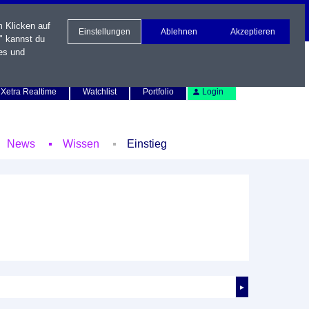
m Klicken auf
Einstellungen
Ablehnen
Akzeptieren
" kannst du
es und
Newsletter
Kontakt
English
Xetra Realtime
Watchlist
Portfolio
Login
News
Wissen
Einstieg
►