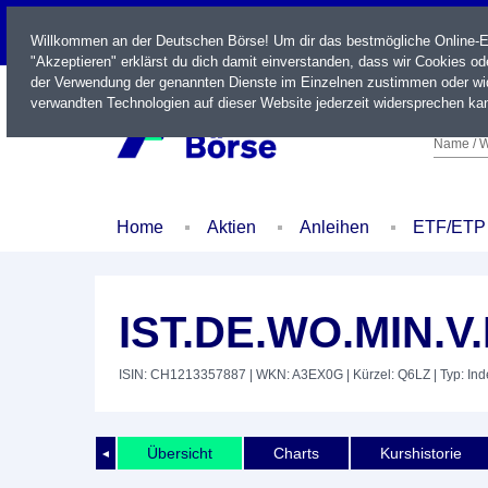
LIVE
Willkommen an der Deutschen Börse! Um dir das bestmögliche Online-Erl
"Akzeptieren" erklärst du dich damit einverstanden, dass wir Cookies o
der Verwendung der genannten Dienste im Einzelnen zustimmen oder wid
verwandten Technologien auf dieser Website jederzeit widersprechen kan
Name / W
Home
Aktien
Anleihen
ETF/ETP
IST.DE.WO.MIN.V
ISIN: CH1213357887
| WKN: A3EX0G
| Kürzel: Q6LZ
| Typ: In
Übersicht
Charts
Kurshistorie
◄