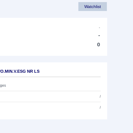
Watchlist
-
-
0
WO.MIN.V.ESG NR LS
ages
/
/