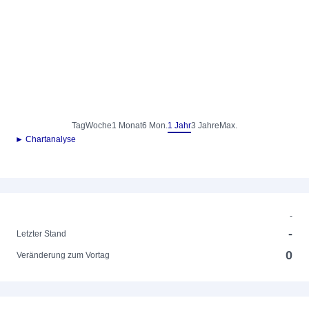
Tag
Woche
1 Monat
6 Mon.
1 Jahr
3 Jahre
Max.
► Chartanalyse
-
-
Letzter Stand
0
Veränderung zum Vortag