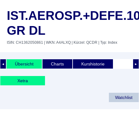
IST.AEROSP.+DEFE.1
GR DL
ISIN: CH1362050861
| WKN: A4ALXQ
| Kürzel: QCDR
| Typ: Index
Übersicht
Charts
Kurshistorie
◄
►
Xetra
Watchlist