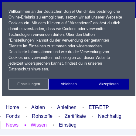
Willkommen an der Deutschen Börse! Um dir das bestmögliche
Online-Erlebnis zu ermöglichen, setzen wir auf unserer Webseite
Cookies ein. Mit dem Klicken auf "Akzeptieren" erklärst du dich
damit einverstanden, dass wir Cookies oder verwandte
Technologien verwenden dürfen. Über den Button
"Einstellungen" kannst du der Verwendung der genannten
Dienste im Einzelnen zustimmen oder widersprechen.
Detaillierte Informationen und wie du der Verwendung von
Cookies und verwandten Technologien auf dieser Website
Name / WKN / ISIN / Kürzel
jederzeit widersprechen kannst, findest du in unseren
Datenschutzhinweisen
.
Newsletter
Kontakt
English
Einstellungen
Ablehnen
Akzeptieren
Xetra Realtime
Watchlist
Portfolio
Login
Home
Aktien
Anleihen
ETF/ETP
Fonds
Rohstoffe
Zertifikate
Nachhaltig
News
Wissen
Einstieg