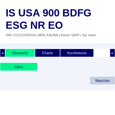
IS USA 900 BDFG
ESG NR EO
ISIN: CH1213359164
| WKN: A3E4M3
| Kürzel: Q6PP
| Typ: Index
Übersicht
Charts
Kurshistorie
◄
►
Xetra
Watchlist