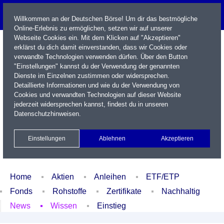
Willkommen an der Deutschen Börse! Um dir das bestmögliche
Online-Erlebnis zu ermöglichen, setzen wir auf unserer
Webseite Cookies ein. Mit dem Klicken auf "Akzeptieren"
erklärst du dich damit einverstanden, dass wir Cookies oder
verwandte Technologien verwenden dürfen. Über den Button
"Einstellungen" kannst du der Verwendung der genannten
Dienste im Einzelnen zustimmen oder widersprechen.
Detaillierte Informationen und wie du der Verwendung von
Cookies und verwandten Technologien auf dieser Website
Name / WKN / ISIN / Kürzel
jederzeit widersprechen kannst, findest du in unseren
Datenschutzhinweisen
.
Newsletter
Kontakt
English
Einstellungen
Ablehnen
Akzeptieren
Xetra Realtime
Watchlist
Portfolio
Login
Home
Aktien
Anleihen
ETF/ETP
Fonds
Rohstoffe
Zertifikate
Nachhaltig
News
Wissen
Einstieg