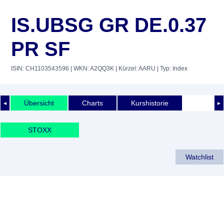
IS.UBSG GR DE.0.37
PR SF
ISIN: CH1103543596
| WKN: A2QQ3K
| Kürzel: AARU
| Typ: Index
Übersicht
Charts
Kurshistorie
◄
►
STOXX
Watchlist