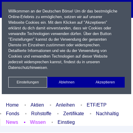
Willkommen an der Deutschen Börse! Um dir das bestmögliche
Online-Erlebnis zu ermöglichen, setzen wir auf unserer
Webseite Cookies ein. Mit dem Klicken auf "Akzeptieren"
erklärst du dich damit einverstanden, dass wir Cookies oder
verwandte Technologien verwenden dürfen. Über den Button
"Einstellungen" kannst du der Verwendung der genannten
Dienste im Einzelnen zustimmen oder widersprechen.
Detaillierte Informationen und wie du der Verwendung von
Cookies und verwandten Technologien auf dieser Website
Name / WKN / ISIN / Kürzel
jederzeit widersprechen kannst, findest du in unseren
Datenschutzhinweisen
.
Newsletter
Kontakt
English
Einstellungen
Ablehnen
Akzeptieren
Xetra Realtime
Watchlist
Portfolio
Login
Home
Aktien
Anleihen
ETF/ETP
Fonds
Rohstoffe
Zertifikate
Nachhaltig
News
Wissen
Einstieg