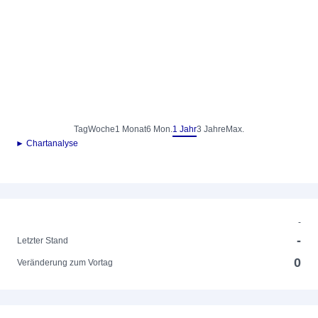
Tag
Woche
1 Monat
6 Mon.
1 Jahr
3 Jahre
Max.
► Chartanalyse
-
-
Letzter Stand
0
Veränderung zum Vortag