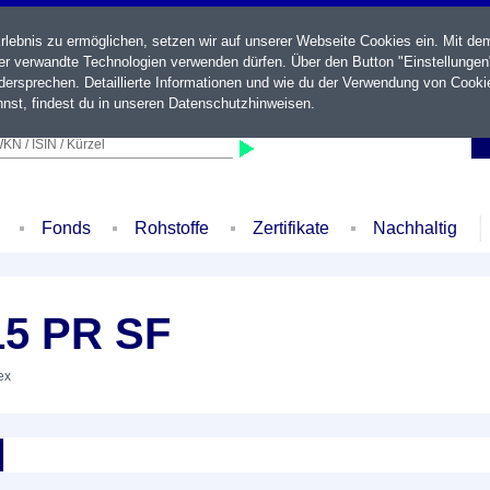
ebnis zu ermöglichen, setzen wir auf unserer Webseite Cookies ein. Mit de
der verwandte Technologien verwenden dürfen. Über den Button "Einstellungen
ersprechen. Detaillierte Informationen und wie du der Verwendung von Cooki
nst, findest du in unseren
Datenschutzhinweisen
.
KN / ISIN / Kürzel
Fonds
Rohstoffe
Zertifikate
Nachhaltig
15 PR SF
ex