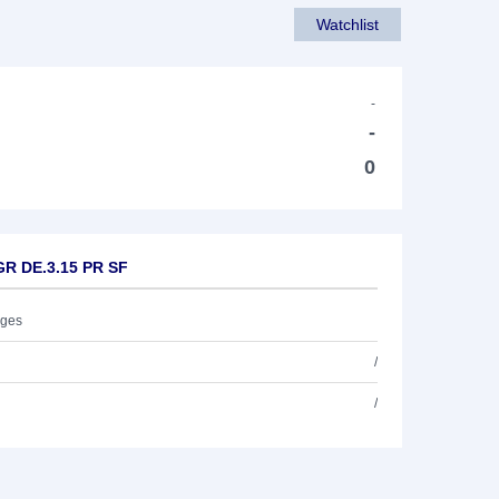
Watchlist
-
-
0
GR DE.3.15 PR SF
ages
/
/