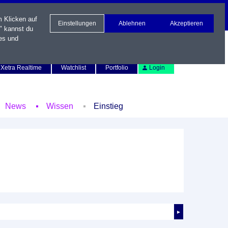
m Klicken auf
Einstellungen
Ablehnen
Akzeptieren
" kannst du
es und
Newsletter
Kontakt
English
Xetra Realtime
Watchlist
Portfolio
Login
News
Wissen
Einstieg
►