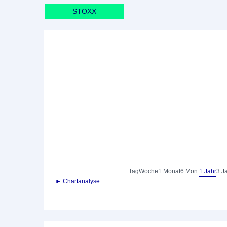
STOXX
Tag
Woche
1 Monat
6 Mon.
1 Jahr
3 J
► Chartanalyse