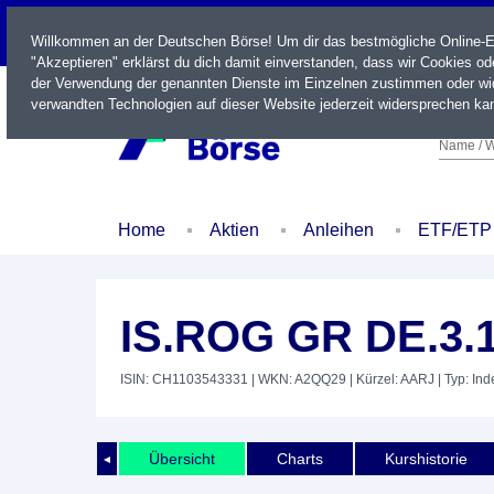
LIVE
Willkommen an der Deutschen Börse! Um dir das bestmögliche Online-Erl
"Akzeptieren" erklärst du dich damit einverstanden, dass wir Cookies o
der Verwendung der genannten Dienste im Einzelnen zustimmen oder wid
verwandten Technologien auf dieser Website jederzeit widersprechen kan
Name / W
Home
Aktien
Anleihen
ETF/ETP
IS.ROG GR DE.3.
ISIN: CH1103543331
| WKN: A2QQ29
| Kürzel: AARJ
| Typ: Ind
Übersicht
Charts
Kurshistorie
◄