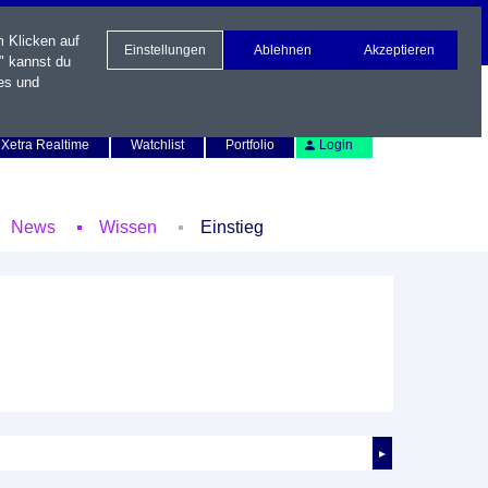
m Klicken auf
Einstellungen
Ablehnen
Akzeptieren
" kannst du
es und
Newsletter
Kontakt
English
Xetra Realtime
Watchlist
Portfolio
Login
News
Wissen
Einstieg
►