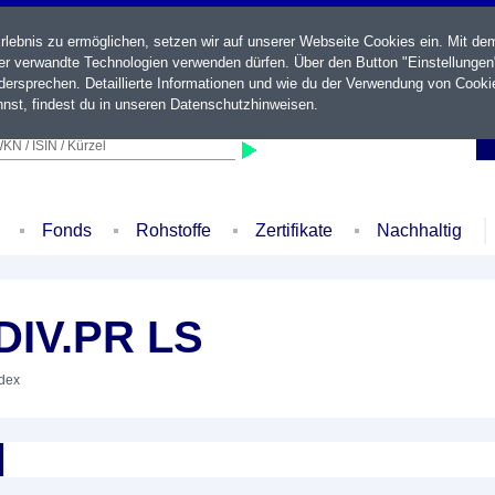
ebnis zu ermöglichen, setzen wir auf unserer Webseite Cookies ein. Mit de
der verwandte Technologien verwenden dürfen. Über den Button "Einstellungen
ersprechen. Detaillierte Informationen und wie du der Verwendung von Cooki
nst, findest du in unseren
Datenschutzhinweisen
.
KN / ISIN / Kürzel
Fonds
Rohstoffe
Zertifikate
Nachhaltig
DIV.PR LS
ndex