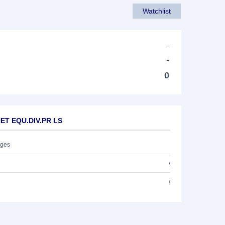
Watchlist
-
-
0
NET EQU.DIV.PR LS
ages
/
/