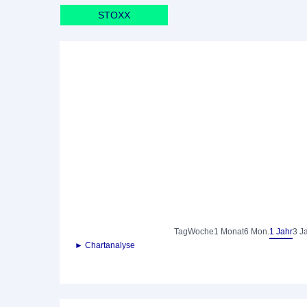
STOXX
Tag
Woche
1 Monat
6 Mon.
1 Jahr
3 J
► Chartanalyse