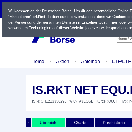
LIVE
Willkommen an der Deutschen Börse! Um dir das bestmögliche Online-Erl
"Akzeptieren" erklärst du dich damit einverstanden, dass wir Cookies o
der Verwendung der genannten Dienste im Einzelnen zustimmen oder wid
verwandten Technologien auf dieser Website jederzeit widersprechen kan
Name / W
Home
Aktien
Anleihen
ETF/ETP
IS.RKT NET EQU.
ISIN: CH1213356293
| WKN: A3EQGD
| Kürzel: Q6CH
| Typ: I
Übersicht
Charts
Kurshistorie
◄