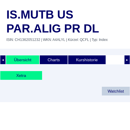
IS.MUTB US
PAR.ALIG PR DL
ISIN: CH1362051232
| WKN: A4ALYL
| Kürzel: QCFL
| Typ: Index
Übersicht
Charts
Kurshistorie
◄
►
Xetra
Watchlist