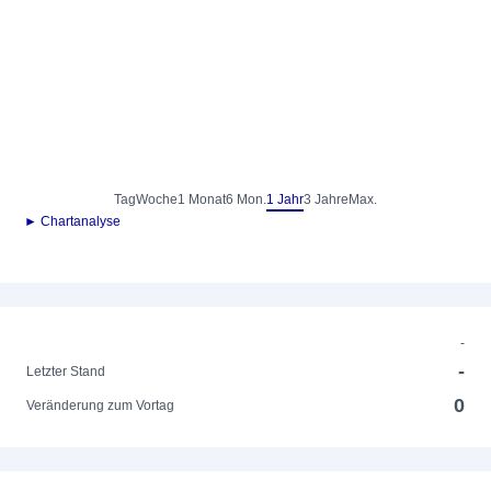
Tag
Woche
1 Monat
6 Mon.
1 Jahr
3 Jahre
Max.
► Chartanalyse
-
-
Letzter Stand
0
Veränderung zum Vortag