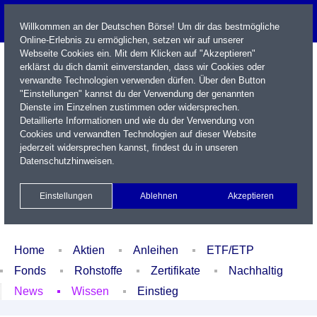
Willkommen an der Deutschen Börse! Um dir das bestmögliche
Online-Erlebnis zu ermöglichen, setzen wir auf unserer
Webseite Cookies ein. Mit dem Klicken auf "Akzeptieren"
erklärst du dich damit einverstanden, dass wir Cookies oder
verwandte Technologien verwenden dürfen. Über den Button
"Einstellungen" kannst du der Verwendung der genannten
Dienste im Einzelnen zustimmen oder widersprechen.
Detaillierte Informationen und wie du der Verwendung von
Cookies und verwandten Technologien auf dieser Website
Name / WKN / ISIN / Kürzel
jederzeit widersprechen kannst, findest du in unseren
Datenschutzhinweisen
.
Newsletter
Kontakt
English
Einstellungen
Ablehnen
Akzeptieren
Xetra Realtime
Watchlist
Portfolio
Login
Home
Aktien
Anleihen
ETF/ETP
Fonds
Rohstoffe
Zertifikate
Nachhaltig
News
Wissen
Einstieg