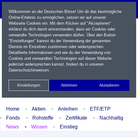
Willkommen an der Deutschen Börse! Um dir das bestmögliche
Online-Erlebnis zu ermöglichen, setzen wir auf unserer
Webseite Cookies ein. Mit dem Klicken auf "Akzeptieren"
erklärst du dich damit einverstanden, dass wir Cookies oder
verwandte Technologien verwenden dürfen. Über den Button
"Einstellungen" kannst du der Verwendung der genannten
Dienste im Einzelnen zustimmen oder widersprechen.
Detaillierte Informationen und wie du der Verwendung von
Cookies und verwandten Technologien auf dieser Website
Name / WKN / ISIN / Kürzel
jederzeit widersprechen kannst, findest du in unseren
Datenschutzhinweisen
.
Newsletter
Kontakt
English
Einstellungen
Ablehnen
Akzeptieren
Xetra Realtime
Watchlist
Portfolio
Login
Home
Aktien
Anleihen
ETF/ETP
Fonds
Rohstoffe
Zertifikate
Nachhaltig
News
Wissen
Einstieg