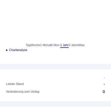
Tag
Woche
1 Monat
6 Mon.
1 Jahr
3 Jahre
Max.
► Chartanalyse
-
-
Letzter Stand
0
Veränderung zum Vortag