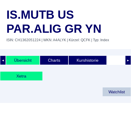
IS.MUTB US
PAR.ALIG GR YN
ISIN: CH1362051224
| WKN: A4ALYK
| Kürzel: QCFK
| Typ: Index
Übersicht
Charts
Kurshistorie
◄
►
Xetra
Watchlist