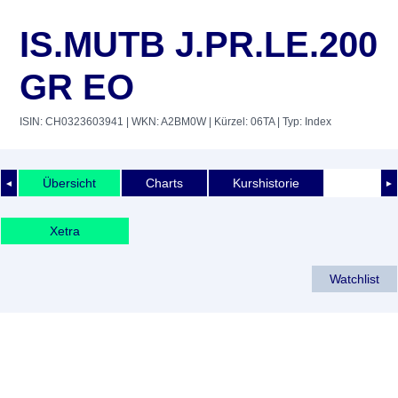
IS.MUTB J.PR.LE.200
GR EO
ISIN: CH0323603941
| WKN: A2BM0W
| Kürzel: 06TA
| Typ: Index
Übersicht
Charts
Kurshistorie
◄
►
Xetra
Watchlist