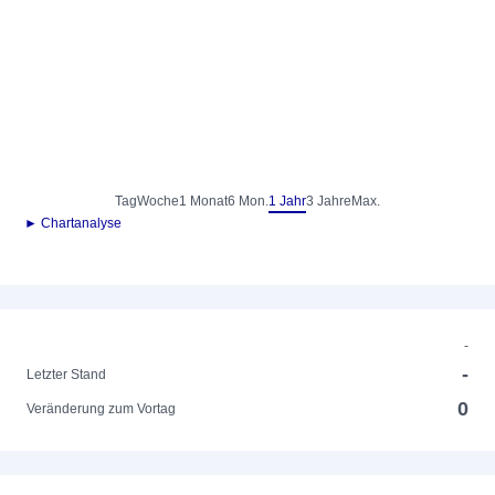
Tag
Woche
1 Monat
6 Mon.
1 Jahr
3 Jahre
Max.
► Chartanalyse
-
-
Letzter Stand
0
Veränderung zum Vortag