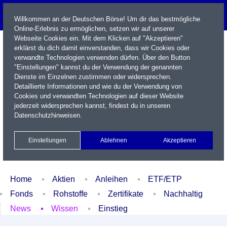
Willkommen an der Deutschen Börse! Um dir das bestmögliche
Online-Erlebnis zu ermöglichen, setzen wir auf unserer
Webseite Cookies ein. Mit dem Klicken auf "Akzeptieren"
erklärst du dich damit einverstanden, dass wir Cookies oder
verwandte Technologien verwenden dürfen. Über den Button
"Einstellungen" kannst du der Verwendung der genannten
Dienste im Einzelnen zustimmen oder widersprechen.
Detaillierte Informationen und wie du der Verwendung von
Cookies und verwandten Technologien auf dieser Website
Name / WKN / ISIN / Kürzel
jederzeit widersprechen kannst, findest du in unseren
Datenschutzhinweisen
.
Newsletter
Kontakt
English
Einstellungen
Ablehnen
Akzeptieren
Xetra Realtime
Watchlist
Portfolio
Login
Home
Aktien
Anleihen
ETF/ETP
Fonds
Rohstoffe
Zertifikate
Nachhaltig
News
Wissen
Einstieg