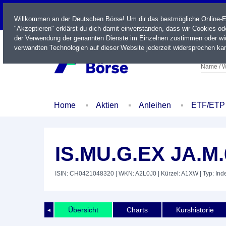
LIVE
Willkommen an der Deutschen Börse! Um dir das bestmögliche Online-Erl
"Akzeptieren" erklärst du dich damit einverstanden, dass wir Cookies o
der Verwendung der genannten Dienste im Einzelnen zustimmen oder wid
verwandten Technologien auf dieser Website jederzeit widersprechen kan
Name / W
Home
Aktien
Anleihen
ETF/ETP
IS.MU.G.EX JA.M
ISIN: CH0421048320
| WKN: A2L0J0
| Kürzel: A1XW
| Typ: Ind
Übersicht
Charts
Kurshistorie
◄