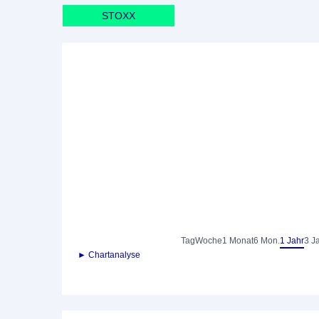
STOXX
Tag
Woche
1 Monat
6 Mon.
1 Jahr
3 J
► Chartanalyse