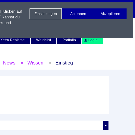
m Klicken auf
Einstellungen
Ablehnen
Akzeptieren
" kannst du
es und
Newsletter
Kontakt
English
Xetra Realtime
Watchlist
Portfolio
Login
News
Wissen
Einstieg
►