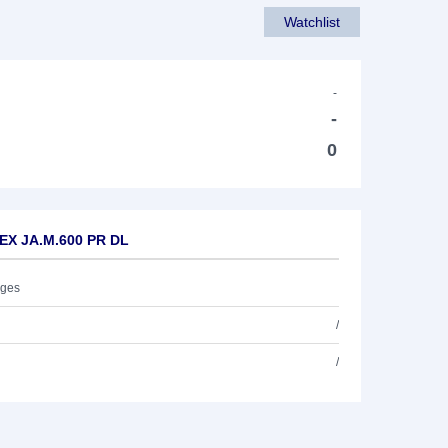
Watchlist
-
-
0
.EX JA.M.600 PR DL
ages
/
/