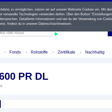
ebnis zu ermöglichen, setzen wir auf unserer Webseite Cookies ein. Mit de
der verwandte Technologien verwenden dürfen. Über den Button "Einstellungen
ersprechen. Detaillierte Informationen und wie du der Verwendung von Cooki
nst, findest du in unseren
Datenschutzhinweisen
.
KN / ISIN / Kürzel
Fonds
Rohstoffe
Zertifikate
Nachhaltig
.600 PR DL
ex