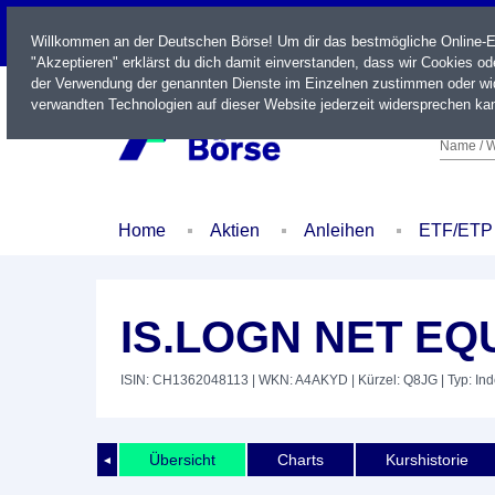
LIVE
Willkommen an der Deutschen Börse! Um dir das bestmögliche Online-Erl
"Akzeptieren" erklärst du dich damit einverstanden, dass wir Cookies o
der Verwendung der genannten Dienste im Einzelnen zustimmen oder wid
verwandten Technologien auf dieser Website jederzeit widersprechen kan
Name / W
Home
Aktien
Anleihen
ETF/ETP
IS.LOGN NET EQU
ISIN: CH1362048113
| WKN: A4AKYD
| Kürzel: Q8JG
| Typ: In
Übersicht
Charts
Kurshistorie
◄