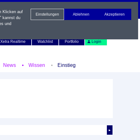
m Klicken auf
Einstellungen
Ablehnen
Akzeptieren
" kannst du
es und
Newsletter
Kontakt
English
Xetra Realtime
Watchlist
Portfolio
Login
News
Wissen
Einstieg
►