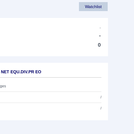
Watchlist
-
-
0
N NET EQU.DIV.PR EO
ages
/
/