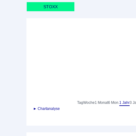
STOXX
Tag
Woche
1 Monat
6 Mon.
1 Jahr
3 J
► Chartanalyse