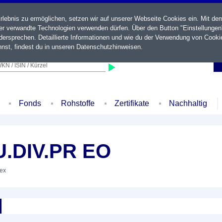
ebnis zu ermöglichen, setzen wir auf unserer Webseite Cookies ein. Mit de
der verwandte Technologien verwenden dürfen. Über den Button "Einstellungen
ersprechen. Detaillierte Informationen und wie du der Verwendung von Cooki
nst, findest du in unseren
Datenschutzhinweisen
.
KN / ISIN / Kürzel
Fonds
Rohstoffe
Zertifikate
Nachhaltig
.DIV.PR EO
dex