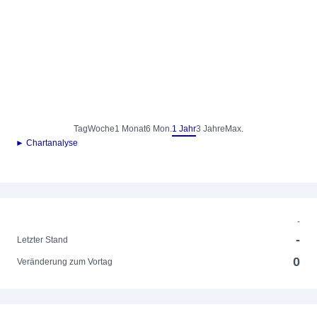
Tag
Woche
1 Monat
6 Mon.
1 Jahr
3 Jahre
Max.
► Chartanalyse
-
-
Letzter Stand
0
Veränderung zum Vortag