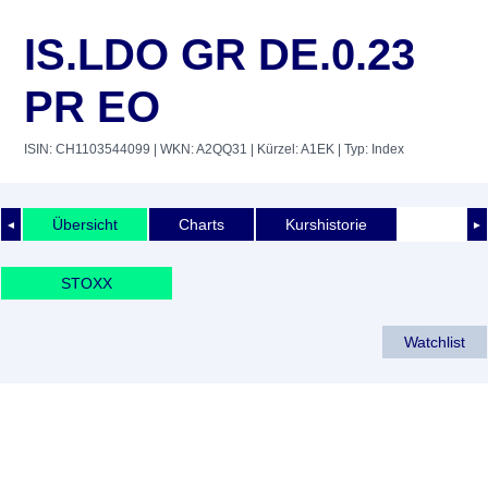
IS.LDO GR DE.0.23
PR EO
ISIN: CH1103544099
| WKN: A2QQ31
| Kürzel: A1EK
| Typ: Index
Übersicht
Charts
Kurshistorie
◄
►
STOXX
Watchlist