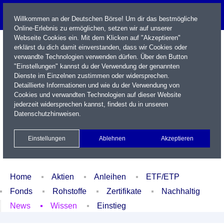
Willkommen an der Deutschen Börse! Um dir das bestmögliche
Online-Erlebnis zu ermöglichen, setzen wir auf unserer
Webseite Cookies ein. Mit dem Klicken auf "Akzeptieren"
erklärst du dich damit einverstanden, dass wir Cookies oder
verwandte Technologien verwenden dürfen. Über den Button
"Einstellungen" kannst du der Verwendung der genannten
Dienste im Einzelnen zustimmen oder widersprechen.
Detaillierte Informationen und wie du der Verwendung von
Cookies und verwandten Technologien auf dieser Website
Name / WKN / ISIN / Kürzel
jederzeit widersprechen kannst, findest du in unseren
Datenschutzhinweisen
.
Newsletter
Kontakt
English
Einstellungen
Ablehnen
Akzeptieren
Xetra Realtime
Watchlist
Portfolio
Login
Home
Aktien
Anleihen
ETF/ETP
Fonds
Rohstoffe
Zertifikate
Nachhaltig
News
Wissen
Einstieg