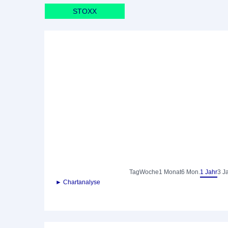
STOXX
Tag
Woche
1 Monat
6 Mon.
1 Jahr
3 J
► Chartanalyse