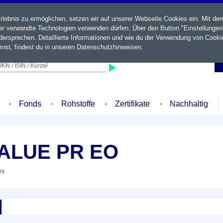
ebnis zu ermöglichen, setzen wir auf unserer Webseite Cookies ein. Mit de
der verwandte Technologien verwenden dürfen. Über den Button "Einstellungen
ersprechen. Detaillierte Informationen und wie du der Verwendung von Cooki
nst, findest du in unseren
Datenschutzhinweisen
.
KN / ISIN / Kürzel
Fonds
Rohstoffe
Zertifikate
Nachhaltig
VALUE PR EO
ex