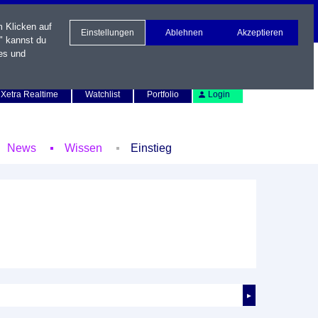
m Klicken auf
Einstellungen
Ablehnen
Akzeptieren
" kannst du
es und
Newsletter
Kontakt
English
Xetra Realtime
Watchlist
Portfolio
Login
News
Wissen
Einstieg
►