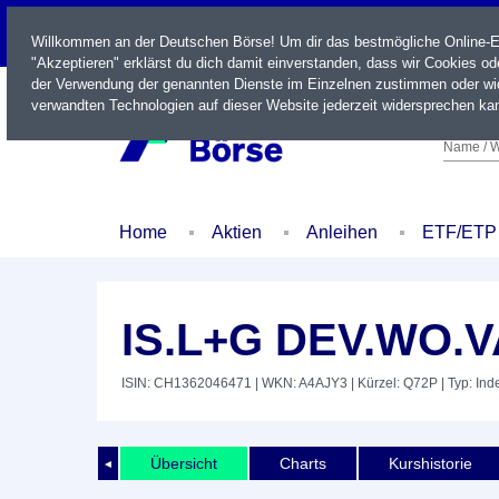
LIVE
Willkommen an der Deutschen Börse! Um dir das bestmögliche Online-Erl
"Akzeptieren" erklärst du dich damit einverstanden, dass wir Cookies o
der Verwendung der genannten Dienste im Einzelnen zustimmen oder wid
verwandten Technologien auf dieser Website jederzeit widersprechen kan
Name / W
Home
Aktien
Anleihen
ETF/ETP
IS.L+G DEV.WO.
ISIN: CH1362046471
| WKN: A4AJY3
| Kürzel: Q72P
| Typ: Ind
Übersicht
Charts
Kurshistorie
◄