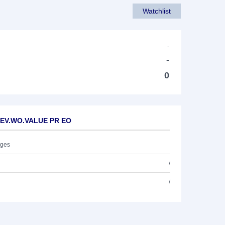
Watchlist
-
-
0
 DEV.WO.VALUE PR EO
ages
/
/