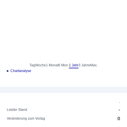
Tag
Woche
1 Monat
6 Mon.
1 Jahr
3 Jahre
Max.
► Chartanalyse
-
-
Letzter Stand
0
Veränderung zum Vortag