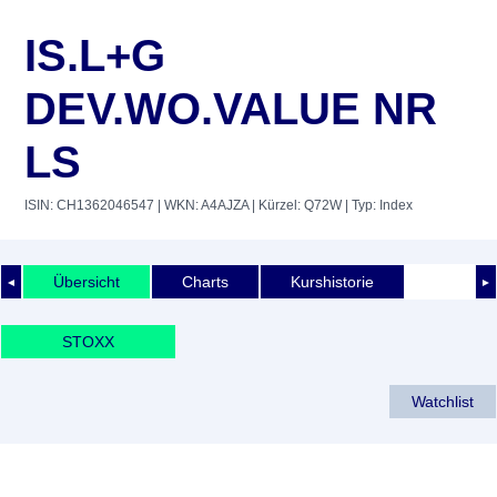
IS.L+G
DEV.WO.VALUE NR
LS
ISIN: CH1362046547
| WKN: A4AJZA
| Kürzel: Q72W
| Typ: Index
Übersicht
Charts
Kurshistorie
◄
►
STOXX
Watchlist