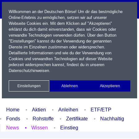
Willkommen an der Deutschen Börse! Um dir das bestmögliche
Online-Erlebnis zu ermöglichen, setzen wir auf unserer
Webseite Cookies ein. Mit dem Klicken auf "Akzeptieren"
erklärst du dich damit einverstanden, dass wir Cookies oder
verwandte Technologien verwenden dürfen. Über den Button
"Einstellungen" kannst du der Verwendung der genannten
Dienste im Einzelnen zustimmen oder widersprechen.
Detaillierte Informationen und wie du der Verwendung von
Cookies und verwandten Technologien auf dieser Website
Name / WKN / ISIN / Kürzel
jederzeit widersprechen kannst, findest du in unseren
Datenschutzhinweisen
.
Newsletter
Kontakt
English
Einstellungen
Ablehnen
Akzeptieren
Xetra Realtime
Watchlist
Portfolio
Login
Home
Aktien
Anleihen
ETF/ETP
Fonds
Rohstoffe
Zertifikate
Nachhaltig
News
Wissen
Einstieg