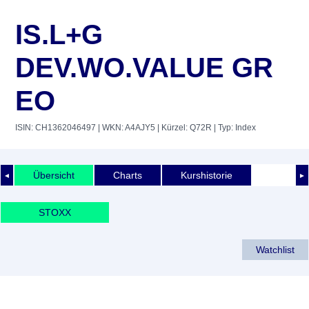
IS.L+G
DEV.WO.VALUE GR
EO
ISIN: CH1362046497
| WKN: A4AJY5
| Kürzel: Q72R
| Typ: Index
Übersicht
Charts
Kurshistorie
◄
►
STOXX
Watchlist