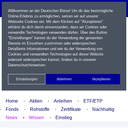
Willkommen an der Deutschen Börse! Um dir das bestmögliche
Online-Erlebnis zu ermöglichen, setzen wir auf unserer
Webseite Cookies ein. Mit dem Klicken auf "Akzeptieren"
erklärst du dich damit einverstanden, dass wir Cookies oder
verwandte Technologien verwenden dürfen. Über den Button
"Einstellungen" kannst du der Verwendung der genannten
Dienste im Einzelnen zustimmen oder widersprechen.
Detaillierte Informationen und wie du der Verwendung von
Cookies und verwandten Technologien auf dieser Website
Name / WKN / ISIN / Kürzel
jederzeit widersprechen kannst, findest du in unseren
Datenschutzhinweisen
.
Newsletter
Kontakt
English
Einstellungen
Ablehnen
Akzeptieren
Xetra Realtime
Watchlist
Portfolio
Login
Home
Aktien
Anleihen
ETF/ETP
Fonds
Rohstoffe
Zertifikate
Nachhaltig
News
Wissen
Einstieg