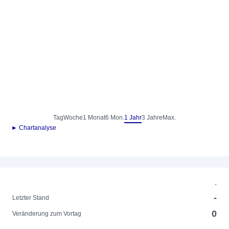
Tag
Woche
1 Monat
6 Mon.
1 Jahr
3 Jahre
Max.
► Chartanalyse
-
-
Letzter Stand
0
Veränderung zum Vortag