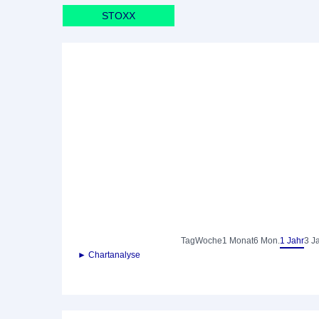
STOXX
Tag
Woche
1 Monat
6 Mon.
1 Jahr
3 J
► Chartanalyse