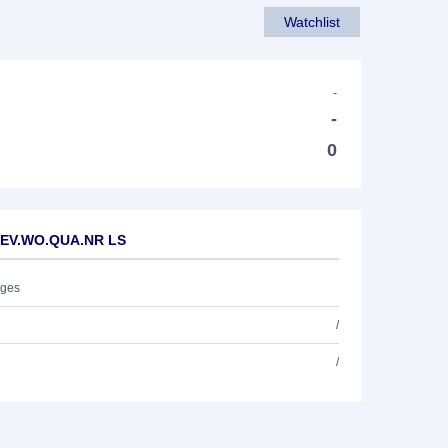
Watchlist
-
-
0
 DEV.WO.QUA.NR LS
ages
/
/