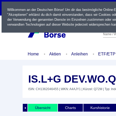
LIVE
Willkommen an der Deutschen Börse! Um dir das bestmögliche Online-Erl
"Akzeptieren" erklärst du dich damit einverstanden, dass wir Cookies o
der Verwendung der genannten Dienste im Einzelnen zustimmen oder wid
verwandten Technologien auf dieser Website jederzeit widersprechen kan
Name / W
Home
Aktien
Anleihen
ETF/ETP
IS.L+G DEV.WO.
ISIN: CH1362046455
| WKN: A4AJY1
| Kürzel: Q72M
| Typ: In
Übersicht
Charts
Kurshistorie
◄