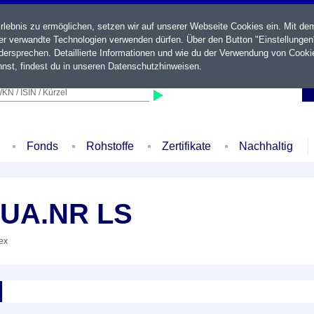
ebnis zu ermöglichen, setzen wir auf unserer Webseite Cookies ein. Mit de
der verwandte Technologien verwenden dürfen. Über den Button "Einstellungen
ersprechen. Detaillierte Informationen und wie du der Verwendung von Cooki
nst, findest du in unseren
Datenschutzhinweisen
.
KN / ISIN / Kürzel
Fonds
Rohstoffe
Zertifikate
Nachhaltig
QUA.NR LS
dex