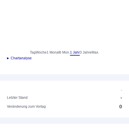
Tag
Woche
1 Monat
6 Mon.
1 Jahr
3 Jahre
Max.
► Chartanalyse
-
-
Letzter Stand
0
Veränderung zum Vortag