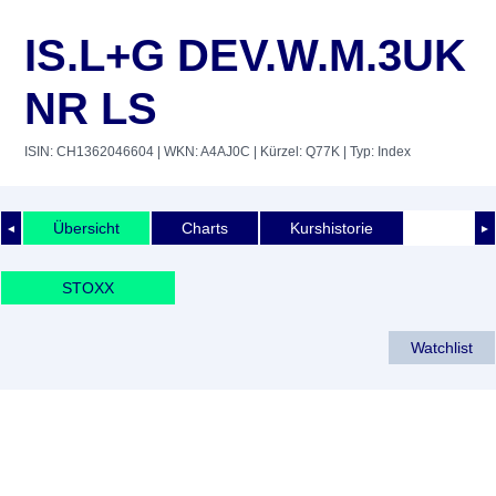
IS.L+G DEV.W.M.3UK
NR LS
ISIN: CH1362046604
| WKN: A4AJ0C
| Kürzel: Q77K
| Typ: Index
Übersicht
Charts
Kurshistorie
◄
►
STOXX
Watchlist