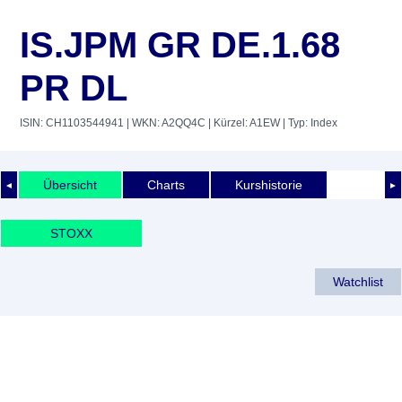
IS.JPM GR DE.1.68
PR DL
ISIN: CH1103544941
| WKN: A2QQ4C
| Kürzel: A1EW
| Typ: Index
Übersicht
Charts
Kurshistorie
◄
►
STOXX
Watchlist