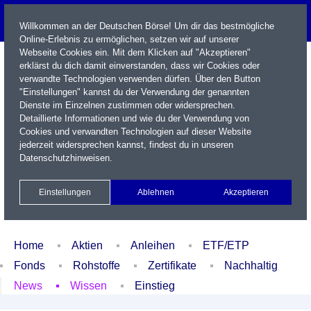
Willkommen an der Deutschen Börse! Um dir das bestmögliche
Online-Erlebnis zu ermöglichen, setzen wir auf unserer
Webseite Cookies ein. Mit dem Klicken auf "Akzeptieren"
erklärst du dich damit einverstanden, dass wir Cookies oder
verwandte Technologien verwenden dürfen. Über den Button
"Einstellungen" kannst du der Verwendung der genannten
Dienste im Einzelnen zustimmen oder widersprechen.
Detaillierte Informationen und wie du der Verwendung von
Cookies und verwandten Technologien auf dieser Website
Name / WKN / ISIN / Kürzel
jederzeit widersprechen kannst, findest du in unseren
Datenschutzhinweisen
.
Newsletter
Kontakt
English
Einstellungen
Ablehnen
Akzeptieren
Xetra Realtime
Watchlist
Portfolio
Login
Home
Aktien
Anleihen
ETF/ETP
Fonds
Rohstoffe
Zertifikate
Nachhaltig
News
Wissen
Einstieg