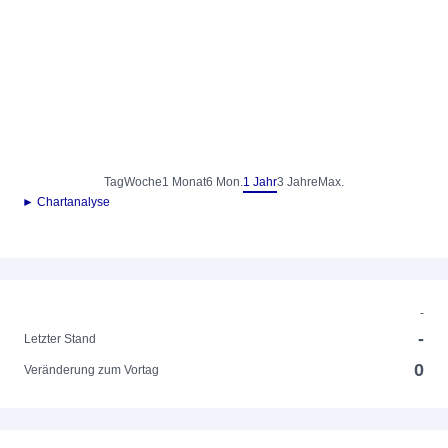
Tag
Woche
1 Monat
6 Mon.
1 Jahr
3 Jahre
Max.
► Chartanalyse
-
-
Letzter Stand
0
Veränderung zum Vortag