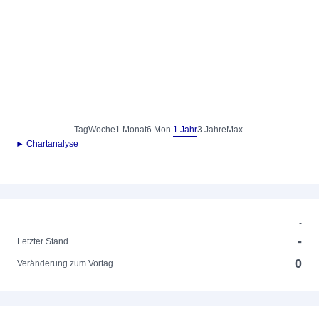
Tag
Woche
1 Monat
6 Mon.
1 Jahr
3 Jahre
Max.
► Chartanalyse
-
-
Letzter Stand
0
Veränderung zum Vortag