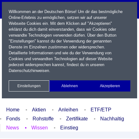
Willkommen an der Deutschen Börse! Um dir das bestmögliche
Online-Erlebnis zu ermöglichen, setzen wir auf unserer
Webseite Cookies ein. Mit dem Klicken auf "Akzeptieren"
erklärst du dich damit einverstanden, dass wir Cookies oder
verwandte Technologien verwenden dürfen. Über den Button
"Einstellungen" kannst du der Verwendung der genannten
Dienste im Einzelnen zustimmen oder widersprechen.
Detaillierte Informationen und wie du der Verwendung von
Cookies und verwandten Technologien auf dieser Website
Name / WKN / ISIN / Kürzel
jederzeit widersprechen kannst, findest du in unseren
Datenschutzhinweisen
.
Newsletter
Kontakt
English
Einstellungen
Ablehnen
Akzeptieren
Xetra Realtime
Watchlist
Portfolio
Login
Home
Aktien
Anleihen
ETF/ETP
Fonds
Rohstoffe
Zertifikate
Nachhaltig
News
Wissen
Einstieg