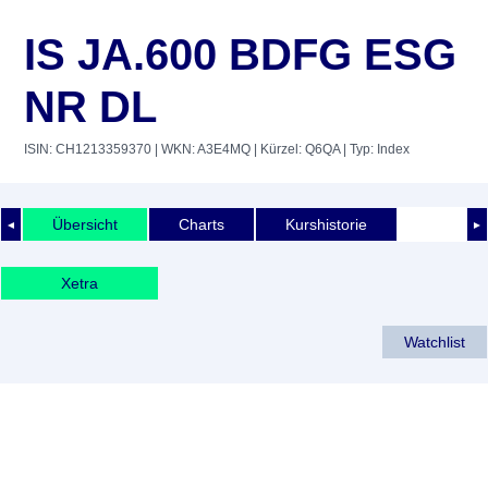
IS JA.600 BDFG ESG
NR DL
ISIN: CH1213359370
| WKN: A3E4MQ
| Kürzel: Q6QA
| Typ: Index
Übersicht
Charts
Kurshistorie
◄
►
Xetra
Watchlist