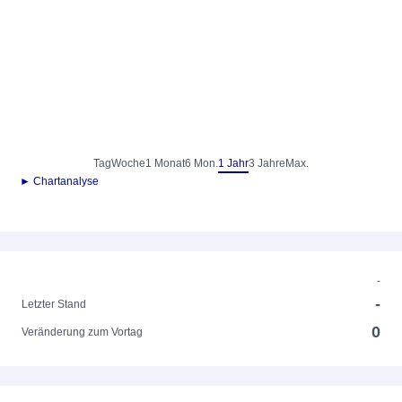
Tag
Woche
1 Monat
6 Mon.
1 Jahr
3 Jahre
Max.
► Chartanalyse
-
-
Letzter Stand
0
Veränderung zum Vortag