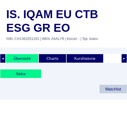
IS. IQAM EU CTB
ESG GR EO
ISIN: CH1362051281
| WKN: A4ALYR
| Kürzel: -
| Typ: Index
Übersicht
Charts
Kurshistorie
◄
►
Xetra
Watchlist