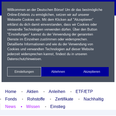
Willkommen an der Deutschen Börse! Um dir das bestmögliche
Online-Erlebnis zu ermöglichen, setzen wir auf unserer
Webseite Cookies ein. Mit dem Klicken auf "Akzeptieren"
erklärst du dich damit einverstanden, dass wir Cookies oder
verwandte Technologien verwenden dürfen. Über den Button
"Einstellungen" kannst du der Verwendung der genannten
Dienste im Einzelnen zustimmen oder widersprechen.
Detaillierte Informationen und wie du der Verwendung von
Cookies und verwandten Technologien auf dieser Website
Name / WKN / ISIN / Kürzel
jederzeit widersprechen kannst, findest du in unseren
Datenschutzhinweisen
.
Newsletter
Kontakt
English
Einstellungen
Ablehnen
Akzeptieren
Xetra Realtime
Watchlist
Portfolio
Login
Home
Aktien
Anleihen
ETF/ETP
Fonds
Rohstoffe
Zertifikate
Nachhaltig
News
Wissen
Einstieg