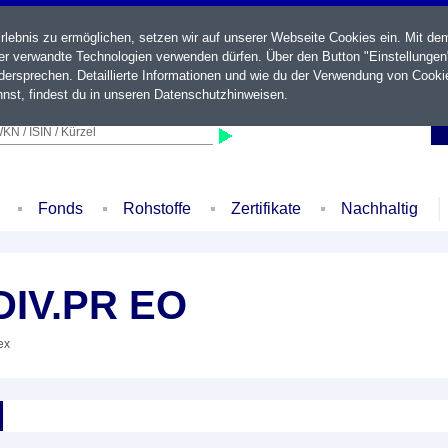
ebnis zu ermöglichen, setzen wir auf unserer Webseite Cookies ein. Mit de
der verwandte Technologien verwenden dürfen. Über den Button "Einstellungen
ersprechen. Detaillierte Informationen und wie du der Verwendung von Cooki
nst, findest du in unseren
Datenschutzhinweisen
.
KN / ISIN / Kürzel
Fonds
Rohstoffe
Zertifikate
Nachhaltig
DIV.PR EO
ex