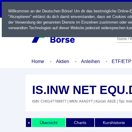
LIVE
Willkommen an der Deutschen Börse! Um dir das bestmögliche Online-Erl
"Akzeptieren" erklärst du dich damit einverstanden, dass wir Cookies o
der Verwendung der genannten Dienste im Einzelnen zustimmen oder wid
verwandten Technologien auf dieser Website jederzeit widersprechen kan
Name / W
Home
Aktien
Anleihen
ETF/ETP
IS.INW NET EQU.
ISIN: CH0147788977
| WKN: A4AGYT
| Kürzel: A92E
| Typ: Ind
Übersicht
Charts
Kurshistorie
◄