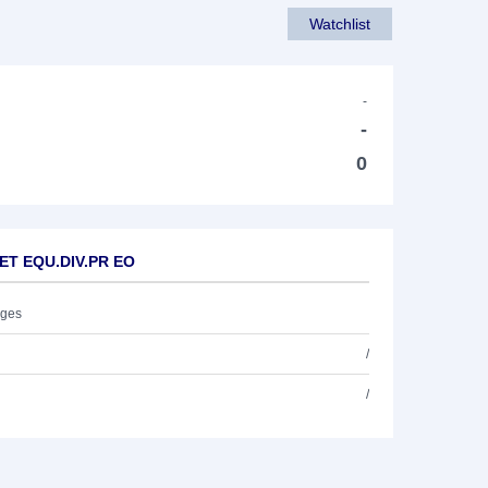
Watchlist
-
-
0
NET EQU.DIV.PR EO
ages
/
/