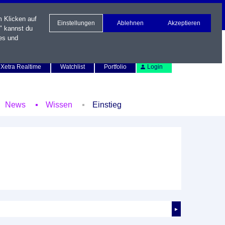
m Klicken auf
Einstellungen
Ablehnen
Akzeptieren
" kannst du
es und
Newsletter
Kontakt
English
Xetra Realtime
Watchlist
Portfolio
Login
News
Wissen
Einstieg
►