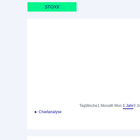
STOXX
Tag
Woche
1 Monat
6 Mon.
1 Jahr
3 J
► Chartanalyse