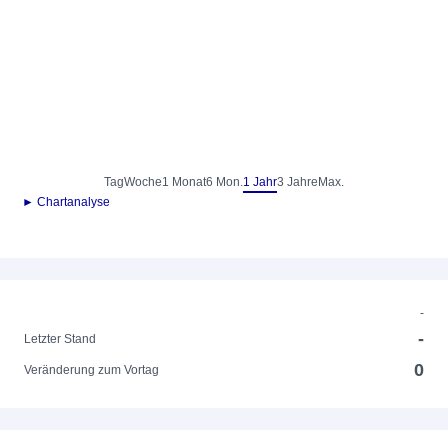
Tag
Woche
1 Monat
6 Mon.
1 Jahr
3 Jahre
Max.
► Chartanalyse
-
-
Letzter Stand
0
Veränderung zum Vortag