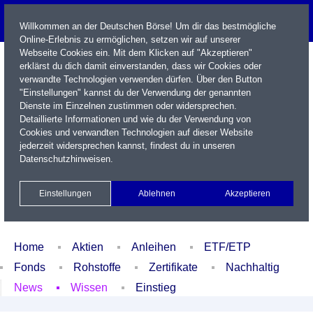
Willkommen an der Deutschen Börse! Um dir das bestmögliche
Online-Erlebnis zu ermöglichen, setzen wir auf unserer
Webseite Cookies ein. Mit dem Klicken auf "Akzeptieren"
erklärst du dich damit einverstanden, dass wir Cookies oder
verwandte Technologien verwenden dürfen. Über den Button
"Einstellungen" kannst du der Verwendung der genannten
Dienste im Einzelnen zustimmen oder widersprechen.
Detaillierte Informationen und wie du der Verwendung von
Cookies und verwandten Technologien auf dieser Website
Name / WKN / ISIN / Kürzel
jederzeit widersprechen kannst, findest du in unseren
Datenschutzhinweisen
.
Newsletter
Kontakt
English
Einstellungen
Ablehnen
Akzeptieren
Xetra Realtime
Watchlist
Portfolio
Login
Home
Aktien
Anleihen
ETF/ETP
Fonds
Rohstoffe
Zertifikate
Nachhaltig
News
Wissen
Einstieg