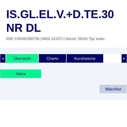
IS.GL.EL.V.+D.TE.30
NR DL
ISIN: CH0462360758
| WKN: A2X3TJ
| Kürzel: 2KOA
| Typ: Index
Übersicht
Charts
Kurshistorie
◄
►
Xetra
Watchlist