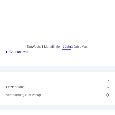
Tag
Woche
1 Monat
6 Mon.
1 Jahr
3 Jahre
Max.
► Chartanalyse
-
-
Letzter Stand
0
Veränderung zum Vortag