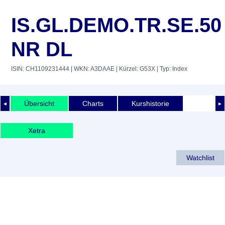
IS.GL.DEMO.TR.SE.50
NR DL
ISIN: CH1109231444
| WKN: A3DAAE
| Kürzel: G53X
| Typ: Index
Übersicht
Charts
Kurshistorie
◄
►
Xetra
Watchlist