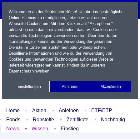
Willkommen an der Deutschen Börse! Um dir das bestmögliche
Online-Erlebnis zu ermöglichen, setzen wir auf unserer
Webseite Cookies ein. Mit dem Klicken auf "Akzeptieren"
erklärst du dich damit einverstanden, dass wir Cookies oder
verwandte Technologien verwenden dürfen. Über den Button
"Einstellungen" kannst du der Verwendung der genannten
Dienste im Einzelnen zustimmen oder widersprechen.
Detaillierte Informationen und wie du der Verwendung von
Cookies und verwandten Technologien auf dieser Website
Name / WKN / ISIN / Kürzel
jederzeit widersprechen kannst, findest du in unseren
Datenschutzhinweisen
.
Newsletter
Kontakt
English
Einstellungen
Ablehnen
Akzeptieren
Xetra Realtime
Watchlist
Portfolio
Login
Home
Aktien
Anleihen
ETF/ETP
Fonds
Rohstoffe
Zertifikate
Nachhaltig
News
Wissen
Einstieg