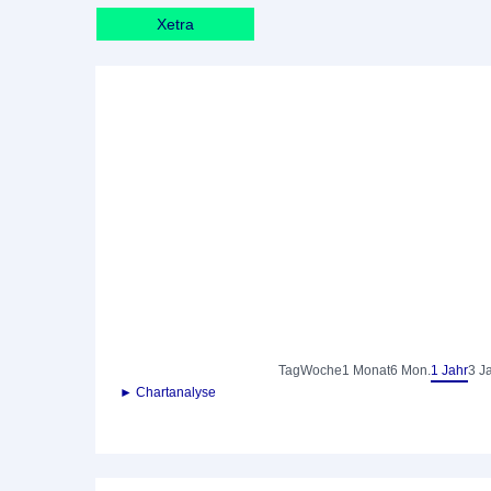
Xetra
Tag
Woche
1 Monat
6 Mon.
1 Jahr
3 J
► Chartanalyse