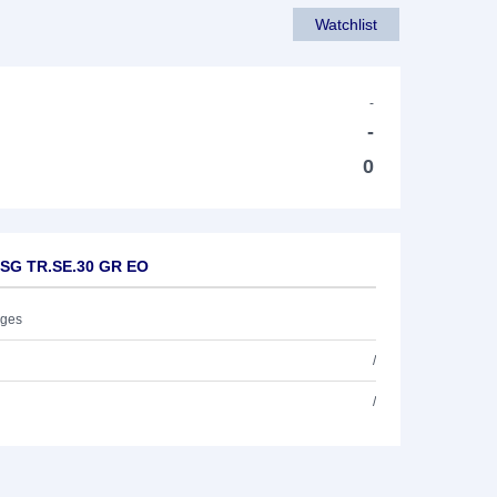
Watchlist
-
-
0
ESG TR.SE.30 GR EO
ages
/
/