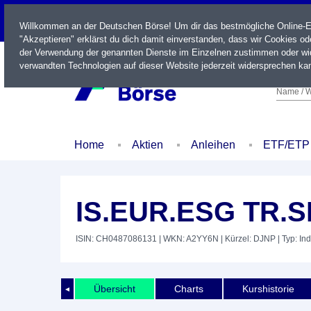
LIVE
Willkommen an der Deutschen Börse! Um dir das bestmögliche Online-Erl
"Akzeptieren" erklärst du dich damit einverstanden, dass wir Cookies o
der Verwendung der genannten Dienste im Einzelnen zustimmen oder wid
verwandten Technologien auf dieser Website jederzeit widersprechen kan
Name / W
Home
Aktien
Anleihen
ETF/ETP
IS.EUR.ESG TR.S
ISIN: CH0487086131
| WKN: A2YY6N
| Kürzel: DJNP
| Typ: In
Übersicht
Charts
Kurshistorie
◄