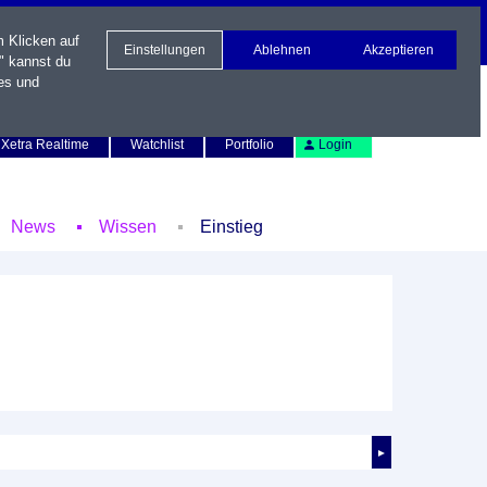
m Klicken auf
Einstellungen
Ablehnen
Akzeptieren
" kannst du
es und
Newsletter
Kontakt
English
Xetra Realtime
Watchlist
Portfolio
Login
News
Wissen
Einstieg
►