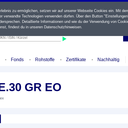
ebnis zu ermöglichen, setzen wir auf unserer Webseite Cookies ein. Mit de
der verwandte Technologien verwenden dürfen. Über den Button "Einstellungen
ersprechen. Detaillierte Informationen und wie du der Verwendung von Cooki
nst, findest du in unseren
Datenschutzhinweisen
.
KN / ISIN / Kürzel
Fonds
Rohstoffe
Zertifikate
Nachhaltig
E.30 GR EO
dex