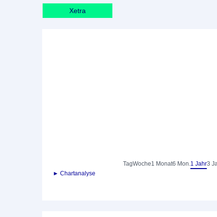
Xetra
Tag
Woche
1 Monat
6 Mon.
1 Jahr
3 J
► Chartanalyse