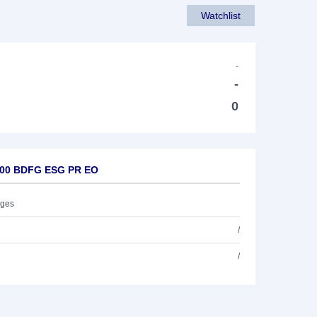
Watchlist
-
-
0
.600 BDFG ESG PR EO
ages
/
/