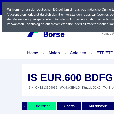
LIVE
Willkommen an der Deutschen Börse! Um dir das bestmögliche Online-Erl
"Akzeptieren" erklärst du dich damit einverstanden, dass wir Cookies o
der Verwendung der genannten Dienste im Einzelnen zustimmen oder wid
verwandten Technologien auf dieser Website jederzeit widersprechen kan
Name / W
Home
Aktien
Anleihen
ETF/ETP
IS EUR.600 BDF
ISIN: CH1213359032
| WKN: A3E4LQ
| Kürzel: Q1K5
| Typ: In
Übersicht
Charts
Kurshistorie
◄