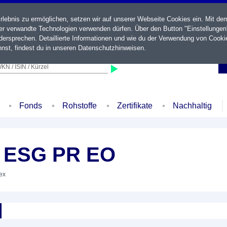
ebnis zu ermöglichen, setzen wir auf unserer Webseite Cookies ein. Mit de
der verwandte Technologien verwenden dürfen. Über den Button "Einstellungen
ersprechen. Detaillierte Informationen und wie du der Verwendung von Cooki
nst, findest du in unseren
Datenschutzhinweisen
.
KN / ISIN / Kürzel
Fonds
Rohstoffe
Zertifikate
Nachhaltig
G ESG PR EO
dex