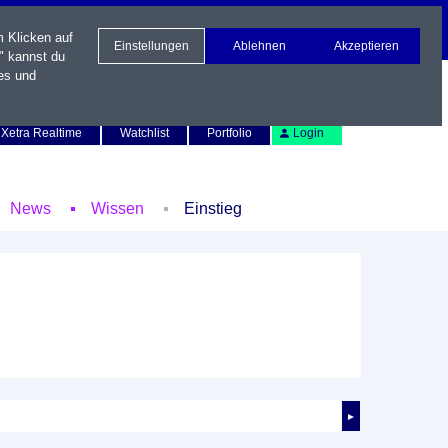
m Klicken auf
Einstellungen
Ablehnen
Akzeptieren
" kannst du
es und
Newsletter
Kontakt
English
Xetra Realtime
Watchlist
Portfolio
Login
News
Wissen
Einstieg
►