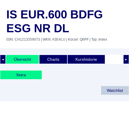
IS EUR.600 BDFG
ESG NR DL
ISIN: CH1213359073
| WKN: A3E4LU
| Kürzel: Q6PF
| Typ: Index
Übersicht
Charts
Kurshistorie
◄
►
Xetra
Watchlist