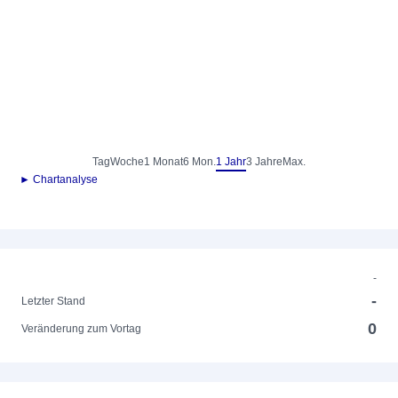
Tag
Woche
1 Monat
6 Mon.
1 Jahr
3 Jahre
Max.
► Chartanalyse
-
-
Letzter Stand
0
Veränderung zum Vortag