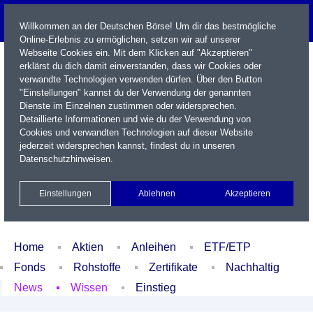
Willkommen an der Deutschen Börse! Um dir das bestmögliche
Online-Erlebnis zu ermöglichen, setzen wir auf unserer
Webseite Cookies ein. Mit dem Klicken auf "Akzeptieren"
erklärst du dich damit einverstanden, dass wir Cookies oder
verwandte Technologien verwenden dürfen. Über den Button
"Einstellungen" kannst du der Verwendung der genannten
Dienste im Einzelnen zustimmen oder widersprechen.
Detaillierte Informationen und wie du der Verwendung von
Cookies und verwandten Technologien auf dieser Website
Name / WKN / ISIN / Kürzel
jederzeit widersprechen kannst, findest du in unseren
Datenschutzhinweisen
.
Newsletter
Kontakt
English
Einstellungen
Ablehnen
Akzeptieren
Xetra Realtime
Watchlist
Portfolio
Login
Home
Aktien
Anleihen
ETF/ETP
Fonds
Rohstoffe
Zertifikate
Nachhaltig
News
Wissen
Einstieg