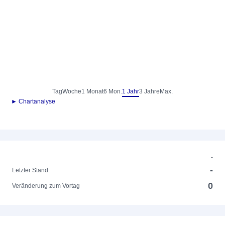
Tag
Woche
1 Monat
6 Mon.
1 Jahr
3 Jahre
Max.
► Chartanalyse
-
-
Letzter Stand
0
Veränderung zum Vortag