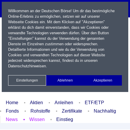
Willkommen an der Deutschen Börse! Um dir das bestmögliche
Online-Erlebnis zu ermöglichen, setzen wir auf unserer
Webseite Cookies ein. Mit dem Klicken auf "Akzeptieren"
erklärst du dich damit einverstanden, dass wir Cookies oder
verwandte Technologien verwenden dürfen. Über den Button
"Einstellungen" kannst du der Verwendung der genannten
Dienste im Einzelnen zustimmen oder widersprechen.
Detaillierte Informationen und wie du der Verwendung von
Cookies und verwandten Technologien auf dieser Website
Name / WKN / ISIN / Kürzel
jederzeit widersprechen kannst, findest du in unseren
Datenschutzhinweisen
.
Newsletter
Kontakt
English
Einstellungen
Ablehnen
Akzeptieren
Xetra Realtime
Watchlist
Portfolio
Login
Home
Aktien
Anleihen
ETF/ETP
Fonds
Rohstoffe
Zertifikate
Nachhaltig
News
Wissen
Einstieg