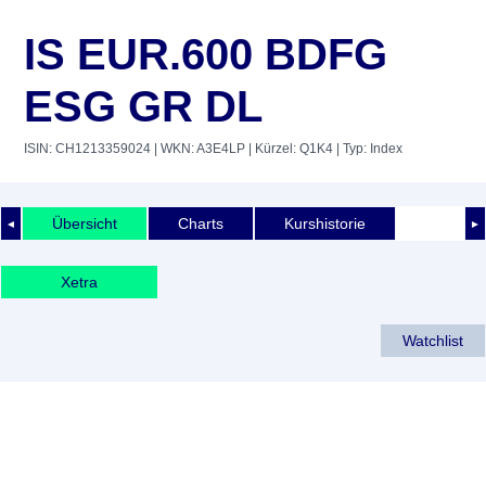
IS EUR.600 BDFG
ESG GR DL
ISIN: CH1213359024
| WKN: A3E4LP
| Kürzel: Q1K4
| Typ: Index
Übersicht
Charts
Kurshistorie
◄
►
Xetra
Watchlist