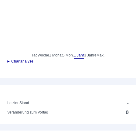
Tag
Woche
1 Monat
6 Mon.
1 Jahr
3 Jahre
Max.
► Chartanalyse
-
-
Letzter Stand
0
Veränderung zum Vortag