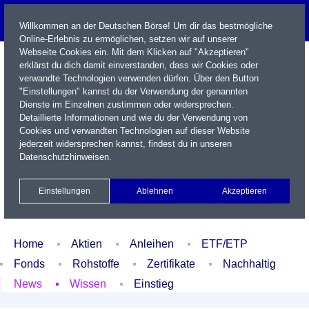
Willkommen an der Deutschen Börse! Um dir das bestmögliche
Online-Erlebnis zu ermöglichen, setzen wir auf unserer
Webseite Cookies ein. Mit dem Klicken auf "Akzeptieren"
erklärst du dich damit einverstanden, dass wir Cookies oder
verwandte Technologien verwenden dürfen. Über den Button
"Einstellungen" kannst du der Verwendung der genannten
Dienste im Einzelnen zustimmen oder widersprechen.
Detaillierte Informationen und wie du der Verwendung von
Cookies und verwandten Technologien auf dieser Website
Name / WKN / ISIN / Kürzel
jederzeit widersprechen kannst, findest du in unseren
Datenschutzhinweisen
.
Newsletter
Kontakt
English
Einstellungen
Ablehnen
Akzeptieren
Xetra Realtime
Watchlist
Portfolio
Login
Home
Aktien
Anleihen
ETF/ETP
Fonds
Rohstoffe
Zertifikate
Nachhaltig
News
Wissen
Einstieg