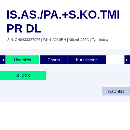
IS.AS./PA.+S.KO.TMI
PR DL
ISIN: CH0433327076
| WKN: A2L0RH
| Kürzel: A55N
| Typ: Index
Übersicht
Charts
Kurshistorie
◄
►
STOXX
Watchlist