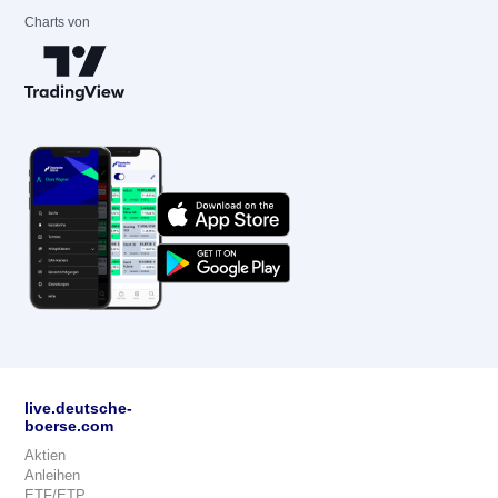
Charts von
live.deutsche-
boerse.com
Aktien
Anleihen
ETF/ETP