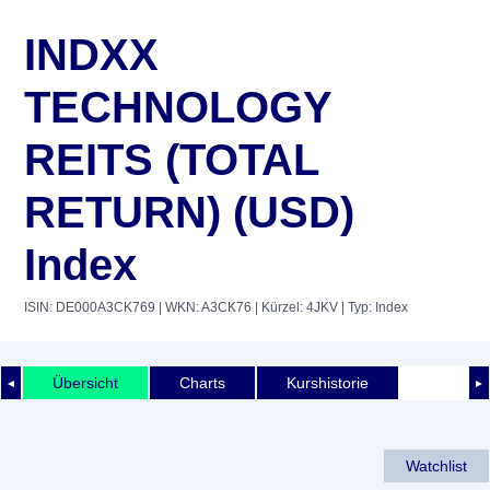
INDXX
TECHNOLOGY
REITS (TOTAL
RETURN) (USD)
Index
ISIN: DE000A3CK769
| WKN: A3CK76
| Kürzel: 4JKV
| Typ: Index
Übersicht
Charts
Kurshistorie
◄
►
Watchlist