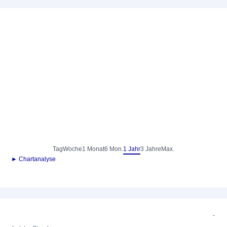
Tag
Woche
1 Monat
6 Mon.
1 Jahr
3 Jahre
Max.
► Chartanalyse
-