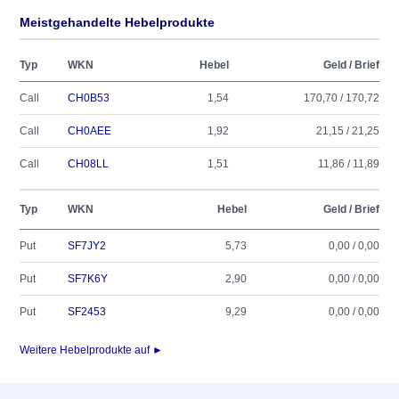
Meistgehandelte Hebelprodukte
Typ
WKN
Hebel
Geld / Brief
Call
CH0B53
1,54
170,70 / 170,72
Call
CH0AEE
1,92
21,15 / 21,25
Call
CH08LL
1,51
11,86 / 11,89
Typ
WKN
Hebel
Geld / Brief
Put
SF7JY2
5,73
0,00 / 0,00
Put
SF7K6Y
2,90
0,00 / 0,00
Put
SF2453
9,29
0,00 / 0,00
Weitere Hebelprodukte auf ►