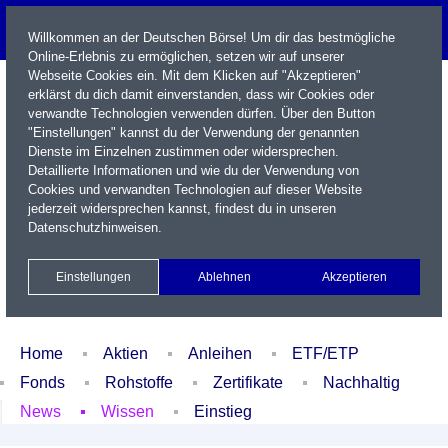
Willkommen an der Deutschen Börse! Um dir das bestmögliche
Online-Erlebnis zu ermöglichen, setzen wir auf unserer
Webseite Cookies ein. Mit dem Klicken auf "Akzeptieren"
erklärst du dich damit einverstanden, dass wir Cookies oder
verwandte Technologien verwenden dürfen. Über den Button
"Einstellungen" kannst du der Verwendung der genannten
Dienste im Einzelnen zustimmen oder widersprechen.
Detaillierte Informationen und wie du der Verwendung von
Cookies und verwandten Technologien auf dieser Website
Name / WKN / ISIN / Kürzel
jederzeit widersprechen kannst, findest du in unseren
Datenschutzhinweisen
.
Newsletter
Kontakt
English
Einstellungen
Ablehnen
Akzeptieren
Xetra Realtime
Watchlist
Portfolio
Login
Home
Aktien
Anleihen
ETF/ETP
Fonds
Rohstoffe
Zertifikate
Nachhaltig
News
Wissen
Einstieg