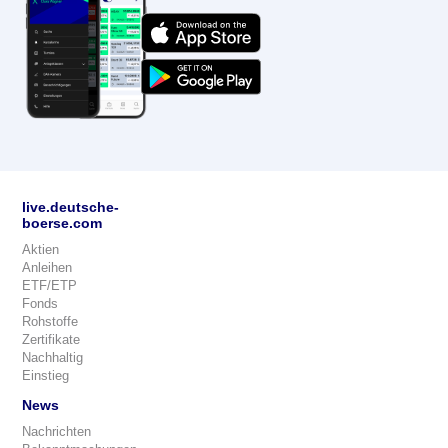
live.deutsche-
boerse.com
Aktien
Anleihen
ETF/ETP
Fonds
Rohstoffe
Zertifikate
Nachhaltig
Einstieg
News
Nachrichten