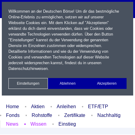
Willkommen an der Deutschen Börse! Um dir das bestmögliche
Online-Erlebnis zu ermöglichen, setzen wir auf unserer
Webseite Cookies ein. Mit dem Klicken auf "Akzeptieren"
erklärst du dich damit einverstanden, dass wir Cookies oder
verwandte Technologien verwenden dürfen. Über den Button
"Einstellungen" kannst du der Verwendung der genannten
Dienste im Einzelnen zustimmen oder widersprechen.
Detaillierte Informationen und wie du der Verwendung von
Cookies und verwandten Technologien auf dieser Website
Name / WKN / ISIN / Kürzel
jederzeit widersprechen kannst, findest du in unseren
Datenschutzhinweisen
.
Newsletter
Kontakt
English
Einstellungen
Ablehnen
Akzeptieren
Xetra Realtime
Watchlist
Portfolio
Login
Home
Aktien
Anleihen
ETF/ETP
Fonds
Rohstoffe
Zertifikate
Nachhaltig
News
Wissen
Einstieg