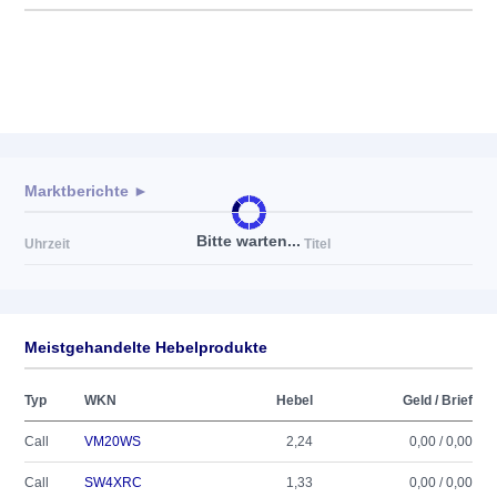
Marktberichte ►
Bitte warten...
Uhrzeit
Titel
Meistgehandelte Hebelprodukte
Typ
WKN
Hebel
Geld / Brief
Call
VM20WS
2,24
0,00 / 0,00
Call
SW4XRC
1,33
0,00 / 0,00