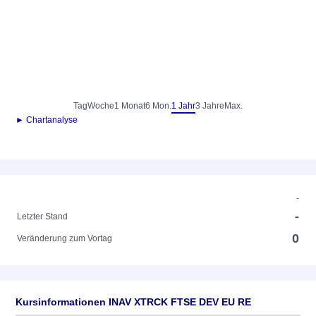
Tag
Woche
1 Monat
6 Mon.
1 Jahr
3 Jahre
Max.
► Chartanalyse
-
-
Letzter Stand
0
Veränderung zum Vortag
Kursinformationen INAV XTRCK FTSE DEV EU RE