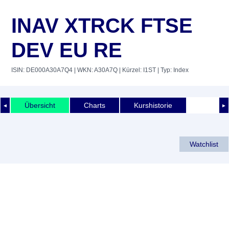
INAV XTRCK FTSE
DEV EU RE
ISIN: DE000A30A7Q4
| WKN: A30A7Q
| Kürzel: I1ST
| Typ: Index
Übersicht
Charts
Kurshistorie
◄
►
Watchlist