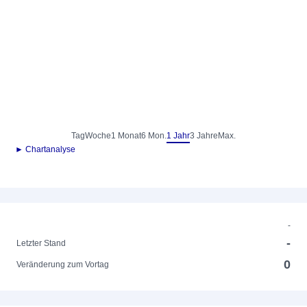
Tag
Woche
1 Monat
6 Mon.
1 Jahr
3 Jahre
Max.
► Chartanalyse
-
-
Letzter Stand
0
Veränderung zum Vortag