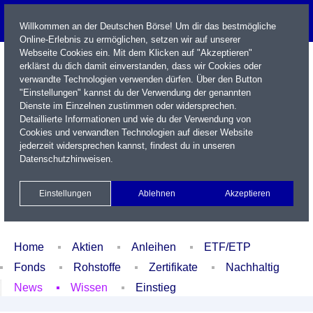
Willkommen an der Deutschen Börse! Um dir das bestmögliche
Online-Erlebnis zu ermöglichen, setzen wir auf unserer
Webseite Cookies ein. Mit dem Klicken auf "Akzeptieren"
erklärst du dich damit einverstanden, dass wir Cookies oder
verwandte Technologien verwenden dürfen. Über den Button
"Einstellungen" kannst du der Verwendung der genannten
Dienste im Einzelnen zustimmen oder widersprechen.
Detaillierte Informationen und wie du der Verwendung von
Cookies und verwandten Technologien auf dieser Website
Name / WKN / ISIN / Kürzel
jederzeit widersprechen kannst, findest du in unseren
Datenschutzhinweisen
.
Newsletter
Kontakt
English
Einstellungen
Ablehnen
Akzeptieren
Xetra Realtime
Watchlist
Portfolio
Login
Home
Aktien
Anleihen
ETF/ETP
Fonds
Rohstoffe
Zertifikate
Nachhaltig
News
Wissen
Einstieg