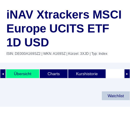
iNAV Xtrackers MSCI
Europe UCITS ETF
1D USD
ISIN: DE000A169SZ2
| WKN: A169SZ
| Kürzel: 3XJD
| Typ: Index
Übersicht
Charts
Kurshistorie
◄
►
Watchlist