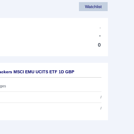
Watchlist
-
-
0
rackers MSCI EMU UCITS ETF 1D GBP
ages
/
/