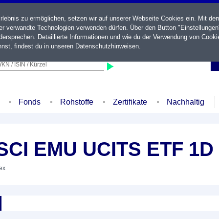
ebnis zu ermöglichen, setzen wir auf unserer Webseite Cookies ein. Mit de
der verwandte Technologien verwenden dürfen. Über den Button "Einstellungen
ersprechen. Detaillierte Informationen und wie du der Verwendung von Cooki
nst, findest du in unseren
Datenschutzhinweisen
.
KN / ISIN / Kürzel
Fonds
Rohstoffe
Zertifikate
Nachhaltig
MSCI EMU UCITS ETF 1D
dex