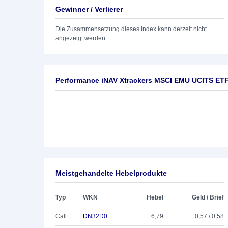
Gewinner / Verlierer
Die Zusammensetzung dieses Index kann derzeit nicht
angezeigt werden.
Performance iNAV Xtrackers MSCI EMU UCITS ET
Meistgehandelte Hebelprodukte
Typ
WKN
Hebel
Geld / Brief
Call
DN32D0
6,79
0,57 / 0,58