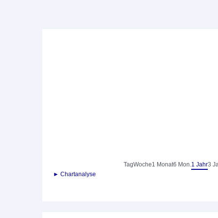
Tag
Woche
1 Monat
6 Mon.
1 Jahr
3 J
► Chartanalyse