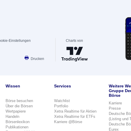
okie-Einstellungen
Charts von
Drucken
Wissen
Services
Weitere We
Gruppe De
Börse
Börse besuchen
Watchlist
Karriere
Über die Börsen
Portfolio
Presse
Wertpapiere
Xetra Realtime für Aktien
Deutsche Bö
Handeln
Xetra Realtime für ETFs
(Listing und 
Börsenlexikon
Karriere @Börse
Deutsche Bö
Publikationen
Eurex