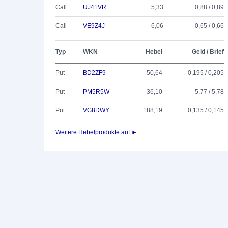
Call
UJ41VR
5,33
0,88 / 0,89
Call
VE9Z4J
6,06
0,65 / 0,66
Typ
WKN
Hebel
Geld / Brief
Put
BD2ZF9
50,64
0,195 / 0,205
Put
PM5R5W
36,10
5,77 / 5,78
Put
VG8DWY
188,19
0,135 / 0,145
Weitere Hebelprodukte auf ►