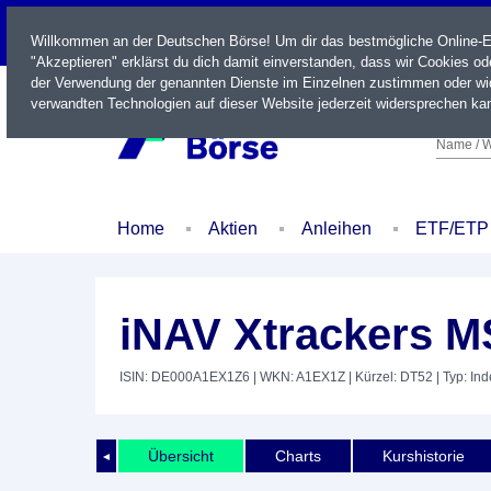
LIVE
Willkommen an der Deutschen Börse! Um dir das bestmögliche Online-Erl
"Akzeptieren" erklärst du dich damit einverstanden, dass wir Cookies o
der Verwendung der genannten Dienste im Einzelnen zustimmen oder wid
verwandten Technologien auf dieser Website jederzeit widersprechen kan
Name / W
Home
Aktien
Anleihen
ETF/ETP
iNAV Xtrackers 
ISIN: DE000A1EX1Z6
| WKN: A1EX1Z
| Kürzel: DT52
| Typ: In
Übersicht
Charts
Kurshistorie
◄