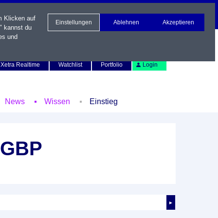
m Klicken auf
Einstellungen
Ablehnen
Akzeptieren
" kannst du
es und
Newsletter
Kontakt
English
Xetra Realtime
Watchlist
Portfolio
Login
News
Wissen
Einstieg
 GBP
►