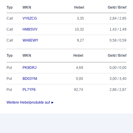
Typ
WKN
Hebel
Geld / Brief
Call
VY6ZCG
3,35
2,84 / 2,85
Call
HM8SVV
10,32
1,43 / 1,49
Call
WA8EWY
9,27
0,58 / 0,59
Typ
WKN
Hebel
Geld / Brief
Put
PK9DRJ
4,69
0,00 / 0,00
Put
BD03YM
0,00
3,00 / 3,40
Put
PL7YF6
92,74
2,86 / 2,87
Weitere Hebelprodukte auf ►