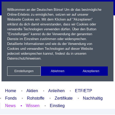
Willkommen an der Deutschen Börse! Um dir das bestmögliche
Online-Erlebnis zu ermöglichen, setzen wir auf unserer
Webseite Cookies ein. Mit dem Klicken auf "Akzeptieren"
erklärst du dich damit einverstanden, dass wir Cookies oder
verwandte Technologien verwenden dürfen. Über den Button
"Einstellungen" kannst du der Verwendung der genannten
Dienste im Einzelnen zustimmen oder widersprechen.
Detaillierte Informationen und wie du der Verwendung von
Cookies und verwandten Technologien auf dieser Website
Name / WKN / ISIN / Kürzel
jederzeit widersprechen kannst, findest du in unseren
Datenschutzhinweisen
.
Newsletter
Kontakt
English
Einstellungen
Ablehnen
Akzeptieren
Xetra Realtime
Watchlist
Portfolio
Login
Home
Aktien
Anleihen
ETF/ETP
Fonds
Rohstoffe
Zertifikate
Nachhaltig
News
Wissen
Einstieg