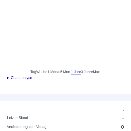
Tag
Woche
1 Monat
6 Mon.
1 Jahr
3 Jahre
Max.
► Chartanalyse
-
-
Letzter Stand
0
Veränderung zum Vortag