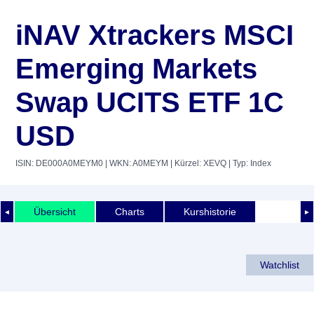
iNAV Xtrackers MSCI
Emerging Markets
Swap UCITS ETF 1C
USD
ISIN: DE000A0MEYM0
| WKN: A0MEYM
| Kürzel: XEVQ
| Typ: Index
Übersicht
Charts
Kurshistorie
◄
►
Watchlist