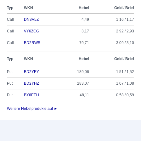
Typ
WKN
Hebel
Geld / Brief
Call
DN3V5Z
4,49
1,16 / 1,17
Call
VY6ZCG
3,17
2,92 / 2,93
Call
BD2RWR
79,71
3,09 / 3,10
Typ
WKN
Hebel
Geld / Brief
Put
BD2YEY
189,06
1,51 / 1,52
Put
BD2YHZ
283,07
1,07 / 1,08
Put
BY6EEH
48,11
0,58 / 0,59
Weitere Hebelprodukte auf ►