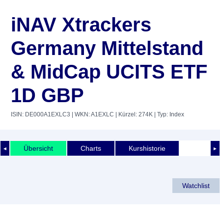
iNAV Xtrackers
Germany Mittelstand
& MidCap UCITS ETF
1D GBP
ISIN: DE000A1EXLC3
| WKN: A1EXLC
| Kürzel: 274K
| Typ: Index
Übersicht
Charts
Kurshistorie
◄
►
Watchlist