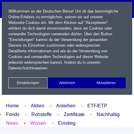
Willkommen an der Deutschen Börse! Um dir das bestmögliche
Online-Erlebnis zu ermöglichen, setzen wir auf unserer
Webseite Cookies ein. Mit dem Klicken auf "Akzeptieren"
erklärst du dich damit einverstanden, dass wir Cookies oder
verwandte Technologien verwenden dürfen. Über den Button
"Einstellungen" kannst du der Verwendung der genannten
Dienste im Einzelnen zustimmen oder widersprechen.
Detaillierte Informationen und wie du der Verwendung von
Cookies und verwandten Technologien auf dieser Website
Name / WKN / ISIN / Kürzel
jederzeit widersprechen kannst, findest du in unseren
Datenschutzhinweisen
.
Newsletter
Kontakt
English
Einstellungen
Ablehnen
Akzeptieren
Xetra Realtime
Watchlist
Portfolio
Login
Home
Aktien
Anleihen
ETF/ETP
Fonds
Rohstoffe
Zertifikate
Nachhaltig
News
Wissen
Einstieg