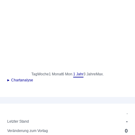
Tag
Woche
1 Monat
6 Mon.
1 Jahr
3 Jahre
Max.
► Chartanalyse
-
-
Letzter Stand
0
Veränderung zum Vortag