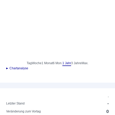
Tag
Woche
1 Monat
6 Mon.
1 Jahr
3 Jahre
Max.
► Chartanalyse
-
-
Letzter Stand
0
Veränderung zum Vortag