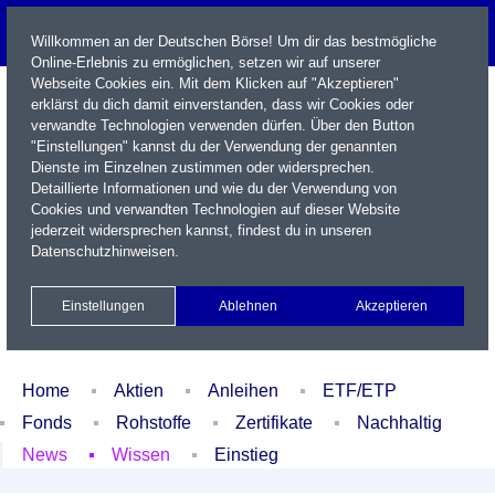
Willkommen an der Deutschen Börse! Um dir das bestmögliche
Online-Erlebnis zu ermöglichen, setzen wir auf unserer
Webseite Cookies ein. Mit dem Klicken auf "Akzeptieren"
erklärst du dich damit einverstanden, dass wir Cookies oder
verwandte Technologien verwenden dürfen. Über den Button
"Einstellungen" kannst du der Verwendung der genannten
Dienste im Einzelnen zustimmen oder widersprechen.
Detaillierte Informationen und wie du der Verwendung von
Cookies und verwandten Technologien auf dieser Website
Name / WKN / ISIN / Kürzel
jederzeit widersprechen kannst, findest du in unseren
Datenschutzhinweisen
.
Newsletter
Kontakt
English
Einstellungen
Ablehnen
Akzeptieren
Xetra Realtime
Watchlist
Portfolio
Login
Home
Aktien
Anleihen
ETF/ETP
Fonds
Rohstoffe
Zertifikate
Nachhaltig
News
Wissen
Einstieg