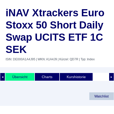
iNAV Xtrackers Euro
Stoxx 50 Short Daily
Swap UCITS ETF 1C
SEK
ISIN: DE000A1A4J95
| WKN: A1A4J9
| Kürzel: QD7R
| Typ: Index
Übersicht
Charts
Kurshistorie
◄
►
Watchlist