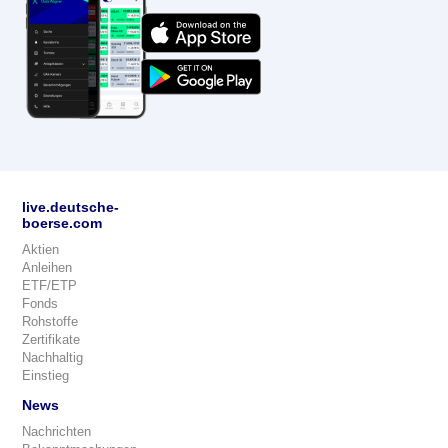
live.deutsche-
boerse.com
Aktien
Anleihen
ETF/ETP
Fonds
Rohstoffe
Zertifikate
Nachhaltig
Einstieg
News
Nachrichten