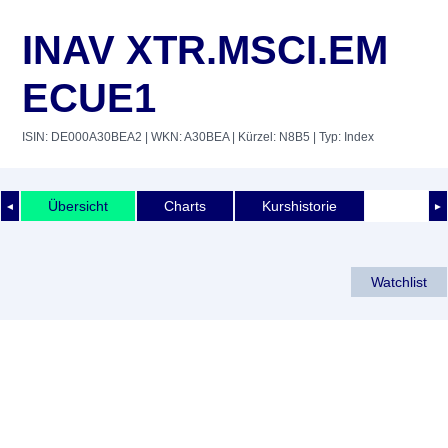
INAV XTR.MSCI.EM
ECUE1
ISIN: DE000A30BEA2
| WKN: A30BEA
| Kürzel: N8B5
| Typ: Index
Übersicht
Charts
Kurshistorie
◄
►
Watchlist