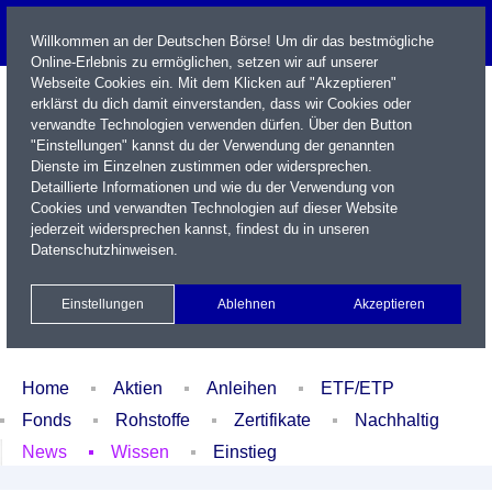
Willkommen an der Deutschen Börse! Um dir das bestmögliche
Online-Erlebnis zu ermöglichen, setzen wir auf unserer
Webseite Cookies ein. Mit dem Klicken auf "Akzeptieren"
erklärst du dich damit einverstanden, dass wir Cookies oder
verwandte Technologien verwenden dürfen. Über den Button
"Einstellungen" kannst du der Verwendung der genannten
Dienste im Einzelnen zustimmen oder widersprechen.
Detaillierte Informationen und wie du der Verwendung von
Cookies und verwandten Technologien auf dieser Website
Name / WKN / ISIN / Kürzel
jederzeit widersprechen kannst, findest du in unseren
Datenschutzhinweisen
.
Newsletter
Kontakt
English
Einstellungen
Ablehnen
Akzeptieren
Xetra Realtime
Watchlist
Portfolio
Login
Home
Aktien
Anleihen
ETF/ETP
Fonds
Rohstoffe
Zertifikate
Nachhaltig
News
Wissen
Einstieg