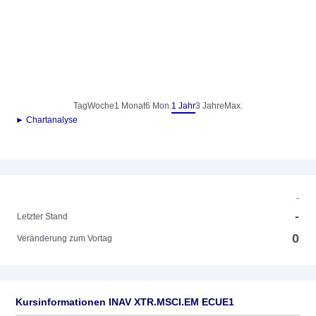
Tag
Woche
1 Monat
6 Mon.
1 Jahr
3 Jahre
Max.
► Chartanalyse
-
-
Letzter Stand
0
Veränderung zum Vortag
Kursinformationen INAV XTR.MSCI.EM ECUE1