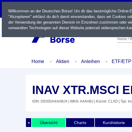
LIVE
Willkommen an der Deutschen Börse! Um dir das bestmögliche Online-Erl
"Akzeptieren" erklärst du dich damit einverstanden, dass wir Cookies o
der Verwendung der genannten Dienste im Einzelnen zustimmen oder wid
verwandten Technologien auf dieser Website jederzeit widersprechen kan
Name / W
Home
Aktien
Anleihen
ETF/ETP
INAV XTR.MSCI E
ISIN: DE000A4AHBJ4
| WKN: A4AHBJ
| Kürzel: CLXD
| Typ: In
Übersicht
Charts
Kurshistorie
◄