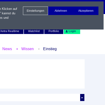
m Klicken auf
Einstellungen
Ablehnen
Akzeptieren
" kannst du
es und
Newsletter
Kontakt
English
Xetra Realtime
Watchlist
Portfolio
Login
News
Wissen
Einstieg
►