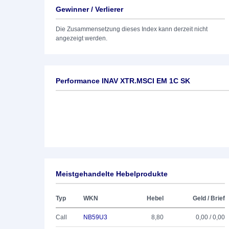
Gewinner / Verlierer
Die Zusammensetzung dieses Index kann derzeit nicht
angezeigt werden.
Performance INAV XTR.MSCI EM 1C SK
Meistgehandelte Hebelprodukte
Typ
WKN
Hebel
Geld / Brief
Call
NB59U3
8,80
0,00 / 0,00