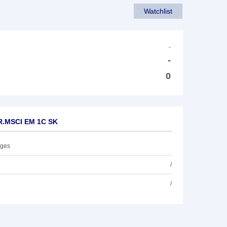
Watchlist
-
-
0
R.MSCI EM 1C SK
ages
/
/