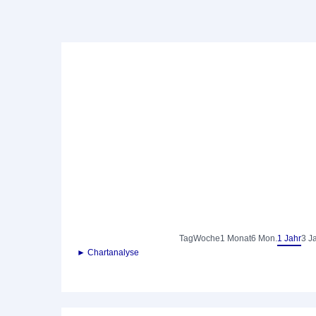
Tag
Woche
1 Monat
6 Mon.
1 Jahr
3 J
► Chartanalyse