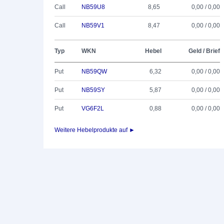
Call
NB59U8
8,65
0,00 / 0,00
Call
NB59V1
8,47
0,00 / 0,00
Typ
WKN
Hebel
Geld / Brief
Put
NB59QW
6,32
0,00 / 0,00
Put
NB59SY
5,87
0,00 / 0,00
Put
VG6F2L
0,88
0,00 / 0,00
Weitere Hebelprodukte auf ►