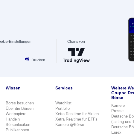
okie-Einstellungen
Charts von
Drucken
Wissen
Services
Weitere We
Gruppe De
Börse
Börse besuchen
Watchlist
Karriere
Über die Börsen
Portfolio
Presse
Wertpapiere
Xetra Realtime für Aktien
Deutsche Bö
Handeln
Xetra Realtime für ETFs
(Listing und 
Börsenlexikon
Karriere @Börse
Deutsche Bö
Publikationen
Eurex