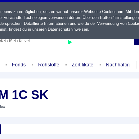
ebnis zu ermöglichen, setzen wir auf unserer Webseite Cookies ein. Mit de
der verwandte Technologien verwenden dürfen. Über den Button "Einstellungen
ersprechen. Detaillierte Informationen und wie du der Verwendung von Cooki
nst, findest du in unseren
Datenschutzhinweisen
.
KN / ISIN / Kürzel
Fonds
Rohstoffe
Zertifikate
Nachhaltig
M 1C SK
dex