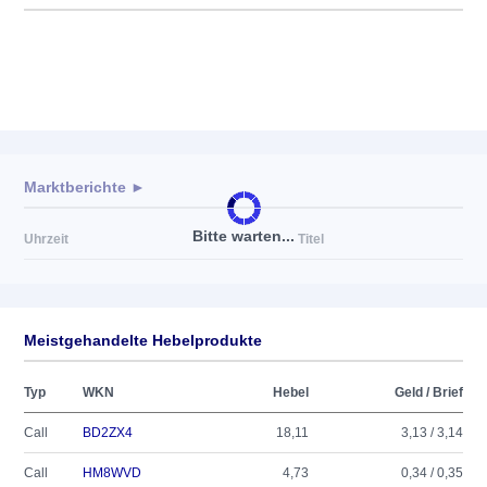
Marktberichte ►
Bitte warten...
Uhrzeit
Titel
Meistgehandelte Hebelprodukte
Typ
WKN
Hebel
Geld / Brief
Call
BD2ZX4
18,11
3,13 / 3,14
Call
HM8WVD
4,73
0,34 / 0,35