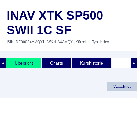
INAV XTK SP500
SWII 1C SF
ISIN: DE000A4AMQY1
| WKN: A4AMQY
| Kürzel: -
| Typ: Index
Übersicht
Charts
Kurshistorie
◄
►
Watchlist