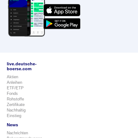
live.deutsche-
boerse.com
Aktien
Anleihen
ETF/ETP
Fonds
Rohstoffe
Zertifikate
Nachhaltig
Einstieg
News
Nachrichten