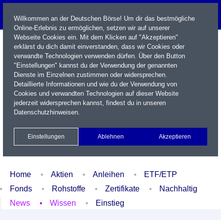
Willkommen an der Deutschen Börse! Um dir das bestmögliche
Online-Erlebnis zu ermöglichen, setzen wir auf unserer
Webseite Cookies ein. Mit dem Klicken auf "Akzeptieren"
erklärst du dich damit einverstanden, dass wir Cookies oder
verwandte Technologien verwenden dürfen. Über den Button
"Einstellungen" kannst du der Verwendung der genannten
Dienste im Einzelnen zustimmen oder widersprechen.
Detaillierte Informationen und wie du der Verwendung von
Cookies und verwandten Technologien auf dieser Website
Name / WKN / ISIN / Kürzel
jederzeit widersprechen kannst, findest du in unseren
Datenschutzhinweisen
.
Newsletter
Kontakt
English
Einstellungen
Ablehnen
Akzeptieren
Xetra Realtime
Watchlist
Portfolio
Login
Home
Aktien
Anleihen
ETF/ETP
Fonds
Rohstoffe
Zertifikate
Nachhaltig
News
Wissen
Einstieg