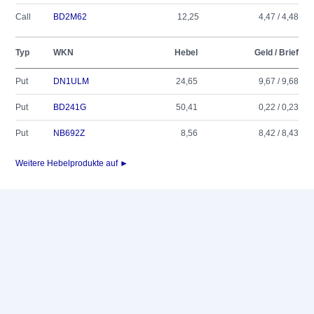
Call
BD2M62
12,25
4,47 / 4,48
Typ
WKN
Hebel
Geld / Brief
Put
DN1ULM
24,65
9,67 / 9,68
Put
BD241G
50,41
0,22 / 0,23
Put
NB692Z
8,56
8,42 / 8,43
Weitere Hebelprodukte auf ►