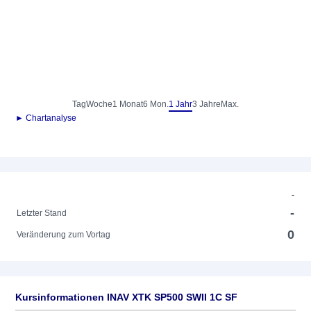
Tag
Woche
1 Monat
6 Mon.
1 Jahr
3 Jahre
Max.
► Chartanalyse
-
-
Letzter Stand
0
Veränderung zum Vortag
Kursinformationen INAV XTK SP500 SWII 1C SF