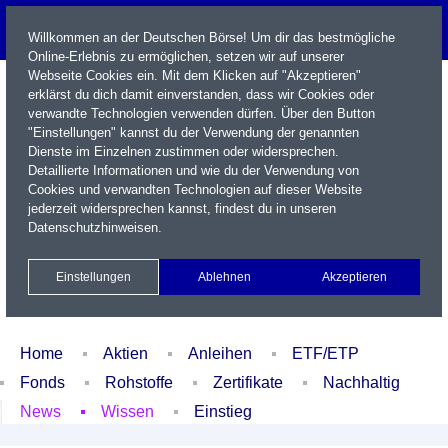
Willkommen an der Deutschen Börse! Um dir das bestmögliche
Online-Erlebnis zu ermöglichen, setzen wir auf unserer
Webseite Cookies ein. Mit dem Klicken auf "Akzeptieren"
erklärst du dich damit einverstanden, dass wir Cookies oder
verwandte Technologien verwenden dürfen. Über den Button
"Einstellungen" kannst du der Verwendung der genannten
Dienste im Einzelnen zustimmen oder widersprechen.
Detaillierte Informationen und wie du der Verwendung von
Cookies und verwandten Technologien auf dieser Website
Name / WKN / ISIN / Kürzel
jederzeit widersprechen kannst, findest du in unseren
Datenschutzhinweisen
.
Newsletter
Kontakt
English
Einstellungen
Ablehnen
Akzeptieren
Xetra Realtime
Watchlist
Portfolio
Login
Home
Aktien
Anleihen
ETF/ETP
Fonds
Rohstoffe
Zertifikate
Nachhaltig
News
Wissen
Einstieg