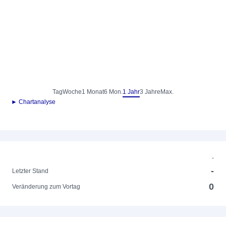
Tag
Woche
1 Monat
6 Mon.
1 Jahr
3 Jahre
Max.
► Chartanalyse
-
-
Letzter Stand
0
Veränderung zum Vortag