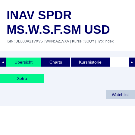
INAV SPDR
MS.W.S.F.SM USD
ISIN: DE000A21VXV5
| WKN: A21VXV
| Kürzel: 3OQY
| Typ: Index
Übersicht
Charts
Kurshistorie
◄
►
Xetra
Watchlist