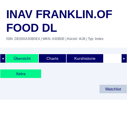
INAV FRANKLIN.OF
FOOD DL
ISIN: DE000A30B0E4
| WKN: A30B0E
| Kürzel: I4J8
| Typ: Index
Übersicht
Charts
Kurshistorie
◄
►
Xetra
Watchlist