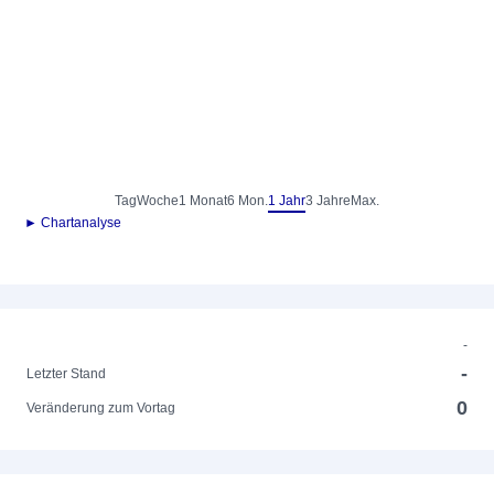
Tag
Woche
1 Monat
6 Mon.
1 Jahr
3 Jahre
Max.
► Chartanalyse
-
-
Letzter Stand
0
Veränderung zum Vortag