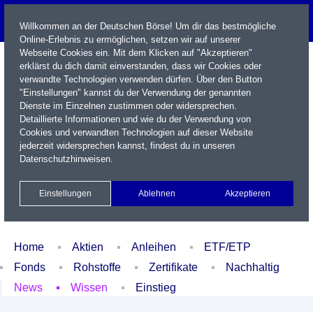
Willkommen an der Deutschen Börse! Um dir das bestmögliche
Online-Erlebnis zu ermöglichen, setzen wir auf unserer
Webseite Cookies ein. Mit dem Klicken auf "Akzeptieren"
erklärst du dich damit einverstanden, dass wir Cookies oder
verwandte Technologien verwenden dürfen. Über den Button
"Einstellungen" kannst du der Verwendung der genannten
Dienste im Einzelnen zustimmen oder widersprechen.
Detaillierte Informationen und wie du der Verwendung von
Cookies und verwandten Technologien auf dieser Website
Name / WKN / ISIN / Kürzel
jederzeit widersprechen kannst, findest du in unseren
Datenschutzhinweisen
.
Newsletter
Kontakt
English
Einstellungen
Ablehnen
Akzeptieren
Xetra Realtime
Watchlist
Portfolio
Login
Home
Aktien
Anleihen
ETF/ETP
Fonds
Rohstoffe
Zertifikate
Nachhaltig
News
Wissen
Einstieg