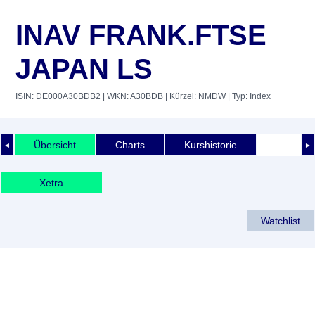
INAV FRANK.FTSE
JAPAN LS
ISIN: DE000A30BDB2
| WKN: A30BDB
| Kürzel: NMDW
| Typ: Index
Übersicht
Charts
Kurshistorie
◄
►
Xetra
Watchlist