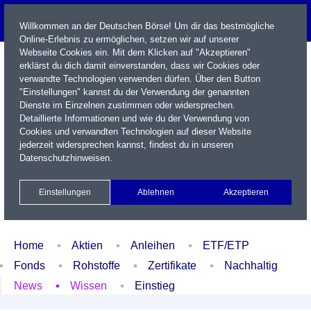
Willkommen an der Deutschen Börse! Um dir das bestmögliche
Online-Erlebnis zu ermöglichen, setzen wir auf unserer
Webseite Cookies ein. Mit dem Klicken auf "Akzeptieren"
erklärst du dich damit einverstanden, dass wir Cookies oder
verwandte Technologien verwenden dürfen. Über den Button
"Einstellungen" kannst du der Verwendung der genannten
Dienste im Einzelnen zustimmen oder widersprechen.
Detaillierte Informationen und wie du der Verwendung von
Cookies und verwandten Technologien auf dieser Website
Name / WKN / ISIN / Kürzel
jederzeit widersprechen kannst, findest du in unseren
Datenschutzhinweisen
.
Newsletter
Kontakt
English
Einstellungen
Ablehnen
Akzeptieren
Xetra Realtime
Watchlist
Portfolio
Login
Home
Aktien
Anleihen
ETF/ETP
Fonds
Rohstoffe
Zertifikate
Nachhaltig
News
Wissen
Einstieg