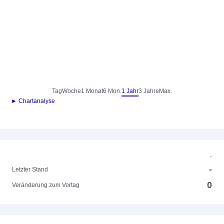
Tag
Woche
1 Monat
6 Mon.
1 Jahr
3 Jahre
Max.
► Chartanalyse
-
-
Letzter Stand
0
Veränderung zum Vortag