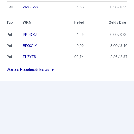
Call
WA8EWY
9,27
0,58 / 0,59
Typ
WKN
Hebel
Geld / Brief
Put
PK9DRJ
4,69
0,00 / 0,00
Put
BD03YM
0,00
3,00 / 3,40
Put
PL7YF6
92,74
2,86 / 2,87
Weitere Hebelprodukte auf ►