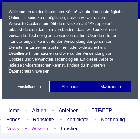
Willkommen an der Deutschen Börse! Um dir das bestmögliche
Online-Erlebnis zu ermöglichen, setzen wir auf unserer
Webseite Cookies ein. Mit dem Klicken auf "Akzeptieren"
erklärst du dich damit einverstanden, dass wir Cookies oder
verwandte Technologien verwenden dürfen. Über den Button
"Einstellungen" kannst du der Verwendung der genannten
Dienste im Einzelnen zustimmen oder widersprechen.
Detaillierte Informationen und wie du der Verwendung von
Cookies und verwandten Technologien auf dieser Website
Name / WKN / ISIN / Kürzel
jederzeit widersprechen kannst, findest du in unseren
Datenschutzhinweisen
.
Newsletter
Kontakt
English
Einstellungen
Ablehnen
Akzeptieren
Xetra Realtime
Watchlist
Portfolio
Login
Home
Aktien
Anleihen
ETF/ETP
Fonds
Rohstoffe
Zertifikate
Nachhaltig
News
Wissen
Einstieg