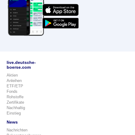
live.deutsche-
boerse.com
Aktien
Anleihen
ETF/ETP
Fonds
Rohstoffe
Zertifikate
Nachhaltig
Einstieg
News
Nachrichten