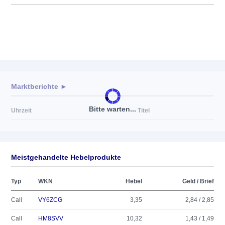
Marktberichte ►
Bitte warten...
Uhrzeit
Titel
Meistgehandelte Hebelprodukte
Typ
WKN
Hebel
Geld / Brief
Call
VY6ZCG
3,35
2,84 / 2,85
Call
HM8SVV
10,32
1,43 / 1,49