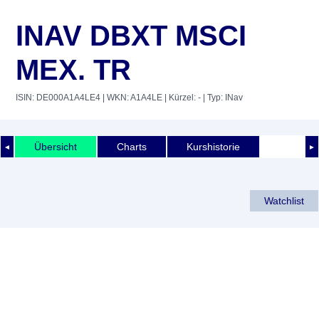
INAV DBXT MSCI
MEX. TR
ISIN: DE000A1A4LE4
| WKN: A1A4LE
| Kürzel: -
| Typ: INav
Übersicht
Charts
Kurshistorie
◄
►
Watchlist