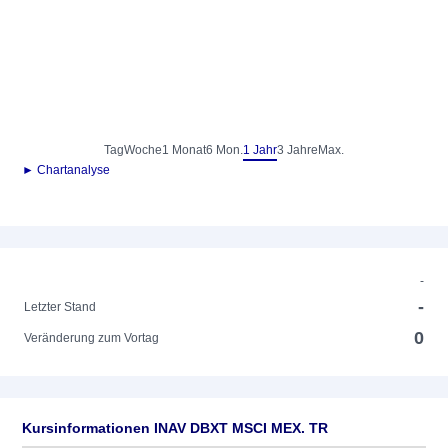
Tag
Woche
1 Monat
6 Mon.
1 Jahr
3 Jahre
Max.
► Chartanalyse
-
-
Letzter Stand
0
Veränderung zum Vortag
Kursinformationen INAV DBXT MSCI MEX. TR