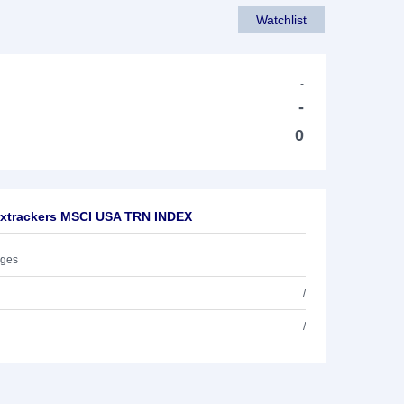
Watchlist
-
-
0
-xtrackers MSCI USA TRN INDEX
ages
/
/