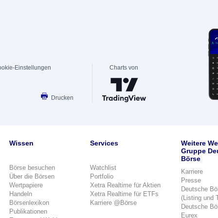
okie-Einstellungen
Charts von
Drucken
Wissen
Services
Weitere We
Gruppe De
Börse
Börse besuchen
Watchlist
Karriere
Über die Börsen
Portfolio
Presse
Wertpapiere
Xetra Realtime für Aktien
Deutsche Bö
Handeln
Xetra Realtime für ETFs
(Listing und 
Börsenlexikon
Karriere @Börse
Deutsche Bö
Publikationen
Eurex