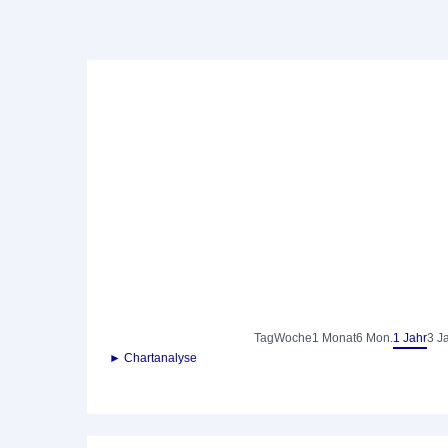
Tag
Woche
1 Monat
6 Mon.
1 Jahr
3 J
► Chartanalyse