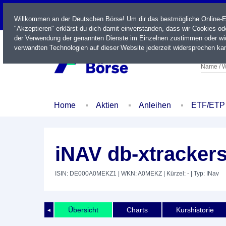
LIVE
Willkommen an der Deutschen Börse! Um dir das bestmögliche Online-Erl
"Akzeptieren" erklärst du dich damit einverstanden, dass wir Cookies o
der Verwendung der genannten Dienste im Einzelnen zustimmen oder wid
verwandten Technologien auf dieser Website jederzeit widersprechen kan
Name / W
Home
Aktien
Anleihen
ETF/ETP
iNAV db-xtracke
ISIN: DE000A0MEKZ1
| WKN: A0MEKZ
| Kürzel: -
| Typ: INav
Übersicht
Charts
Kurshistorie
◄