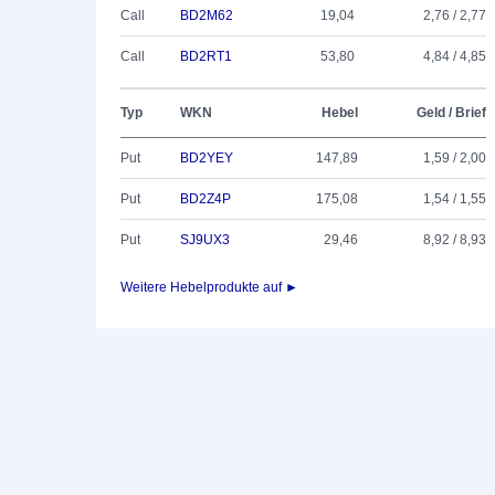
Call
BD2M62
19,04
2,76 / 2,77
Call
BD2RT1
53,80
4,84 / 4,85
Typ
WKN
Hebel
Geld / Brief
Put
BD2YEY
147,89
1,59 / 2,00
Put
BD2Z4P
175,08
1,54 / 1,55
Put
SJ9UX3
29,46
8,92 / 8,93
Weitere Hebelprodukte auf ►