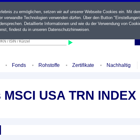
ebnis zu ermöglichen, setzen wir auf unserer Webseite Cookies ein. Mit de
der verwandte Technologien verwenden dürfen. Über den Button "Einstellungen
ersprechen. Detaillierte Informationen und wie du der Verwendung von Cooki
nst, findest du in unseren
Datenschutzhinweisen
.
KN / ISIN / Kürzel
Fonds
Rohstoffe
Zertifikate
Nachhaltig
rs MSCI USA TRN INDEX