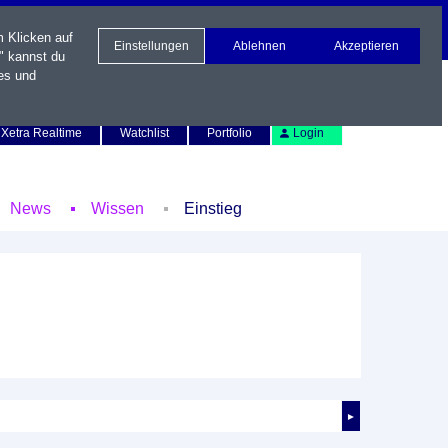
m Klicken auf
Einstellungen
Ablehnen
Akzeptieren
" kannst du
es und
Newsletter
Kontakt
English
Xetra Realtime
Watchlist
Portfolio
Login
News
Wissen
Einstieg
►