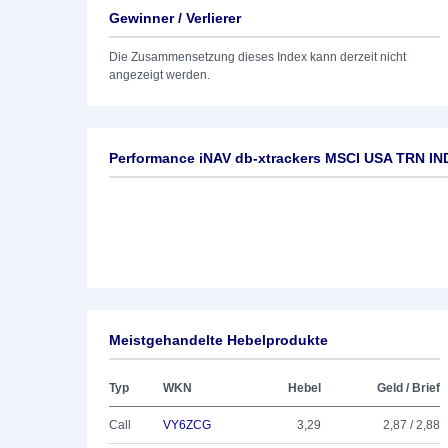
Gewinner / Verlierer
Die Zusammensetzung dieses Index kann derzeit nicht
angezeigt werden.
Performance iNAV db-xtrackers MSCI USA TRN I
Meistgehandelte Hebelprodukte
Typ
WKN
Hebel
Geld / Brief
Call
VY6ZCG
3,29
2,87 / 2,88