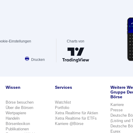
okie-Einstellungen
Charts von
Drucken
Wissen
Services
Weitere We
Gruppe De
Börse
Börse besuchen
Watchlist
Karriere
Über die Börsen
Portfolio
Presse
Wertpapiere
Xetra Realtime für Aktien
Deutsche Bö
Handeln
Xetra Realtime für ETFs
(Listing und 
Börsenlexikon
Karriere @Börse
Deutsche Bö
Publikationen
Eurex