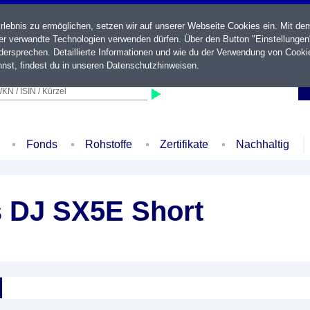
ebnis zu ermöglichen, setzen wir auf unserer Webseite Cookies ein. Mit de
der verwandte Technologien verwenden dürfen. Über den Button "Einstellungen
ersprechen. Detaillierte Informationen und wie du der Verwendung von Cooki
nst, findest du in unseren
Datenschutzhinweisen
.
KN / ISIN / Kürzel
Fonds
Rohstoffe
Zertifikate
Nachhaltig
s DJ SX5E Short