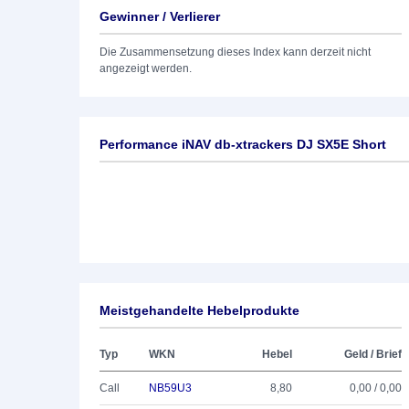
Gewinner / Verlierer
Die Zusammensetzung dieses Index kann derzeit nicht
angezeigt werden.
Performance iNAV db-xtrackers DJ SX5E Short
Meistgehandelte Hebelprodukte
Typ
WKN
Hebel
Geld / Brief
Call
NB59U3
8,80
0,00 / 0,00