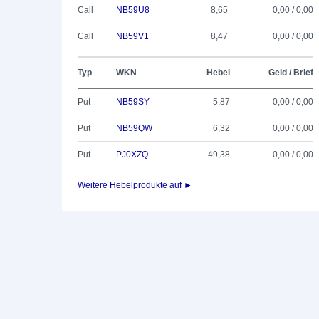
Call
NB59U8
8,65
0,00 / 0,00
Call
NB59V1
8,47
0,00 / 0,00
Typ
WKN
Hebel
Geld / Brief
Put
NB59SY
5,87
0,00 / 0,00
Put
NB59QW
6,32
0,00 / 0,00
Put
PJ0XZQ
49,38
0,00 / 0,00
Weitere Hebelprodukte auf ►