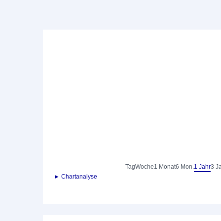
Tag
Woche
1 Monat
6 Mon.
1 Jahr
3 J
► Chartanalyse