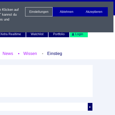
m Klicken auf
Einstellungen
Ablehnen
Akzeptieren
" kannst du
es und
Newsletter
Kontakt
English
Xetra Realtime
Watchlist
Portfolio
Login
News
Wissen
Einstieg
►