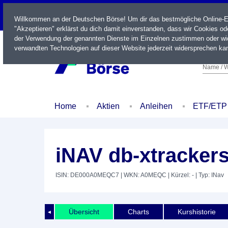
LIVE
Willkommen an der Deutschen Börse! Um dir das bestmögliche Online-Erl
"Akzeptieren" erklärst du dich damit einverstanden, dass wir Cookies o
der Verwendung der genannten Dienste im Einzelnen zustimmen oder wid
verwandten Technologien auf dieser Website jederzeit widersprechen kan
Name / W
Home
Aktien
Anleihen
ETF/ETP
iNAV db-xtracker
ISIN: DE000A0MEQC7
| WKN: A0MEQC
| Kürzel: -
| Typ: INav
Übersicht
Charts
Kurshistorie
◄