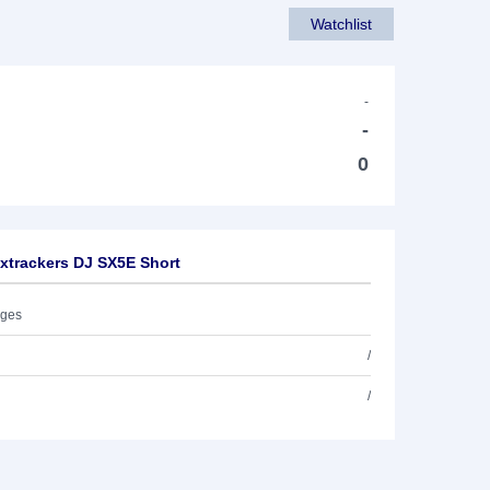
Watchlist
-
-
0
xtrackers DJ SX5E Short
ages
/
/