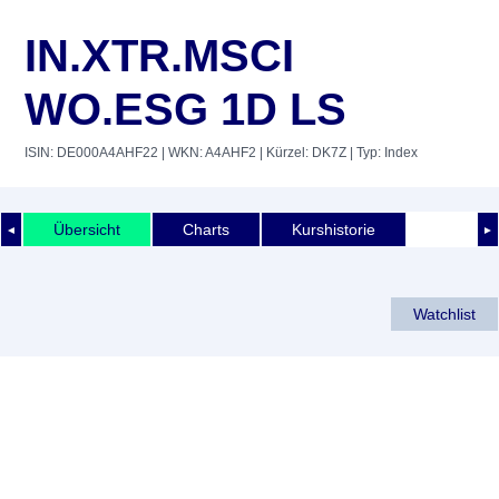
IN.XTR.MSCI
WO.ESG 1D LS
ISIN: DE000A4AHF22
| WKN: A4AHF2
| Kürzel: DK7Z
| Typ: Index
Übersicht
Charts
Kurshistorie
◄
►
Watchlist