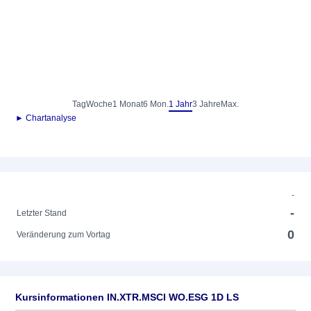
Tag
Woche
1 Monat
6 Mon.
1 Jahr
3 Jahre
Max.
► Chartanalyse
-
-
Letzter Stand
0
Veränderung zum Vortag
Kursinformationen IN.XTR.MSCI WO.ESG 1D LS