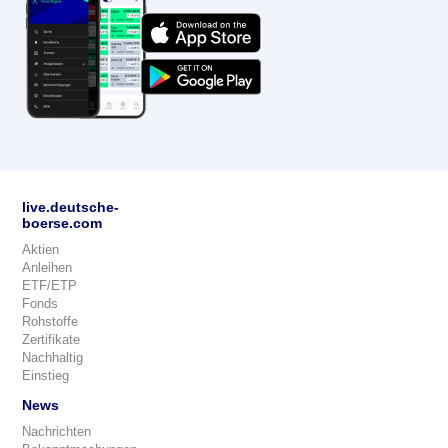
live.deutsche-
boerse.com
Aktien
Anleihen
ETF/ETP
Fonds
Rohstoffe
Zertifikate
Nachhaltig
Einstieg
News
Nachrichten