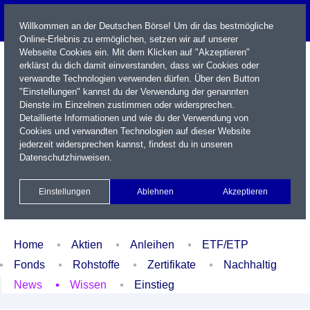
Willkommen an der Deutschen Börse! Um dir das bestmögliche
Online-Erlebnis zu ermöglichen, setzen wir auf unserer
Webseite Cookies ein. Mit dem Klicken auf "Akzeptieren"
erklärst du dich damit einverstanden, dass wir Cookies oder
verwandte Technologien verwenden dürfen. Über den Button
"Einstellungen" kannst du der Verwendung der genannten
Dienste im Einzelnen zustimmen oder widersprechen.
Detaillierte Informationen und wie du der Verwendung von
Cookies und verwandten Technologien auf dieser Website
Name / WKN / ISIN / Kürzel
jederzeit widersprechen kannst, findest du in unseren
Datenschutzhinweisen
.
Newsletter
Kontakt
English
Einstellungen
Ablehnen
Akzeptieren
Xetra Realtime
Watchlist
Portfolio
Login
Home
Aktien
Anleihen
ETF/ETP
Fonds
Rohstoffe
Zertifikate
Nachhaltig
News
Wissen
Einstieg