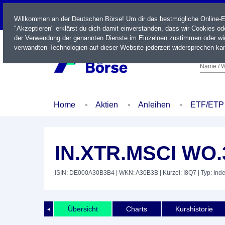
LIVE
Willkommen an der Deutschen Börse! Um dir das bestmögliche Online-Erl
"Akzeptieren" erklärst du dich damit einverstanden, dass wir Cookies o
der Verwendung der genannten Dienste im Einzelnen zustimmen oder wid
verwandten Technologien auf dieser Website jederzeit widersprechen kan
Name / W
Home
Aktien
Anleihen
ETF/ETP
IN.XTR.MSCI WO.
ISIN: DE000A30B3B4
| WKN: A30B3B
| Kürzel: I8Q7
| Typ: Ind
Übersicht
Charts
Kurshistorie
◄