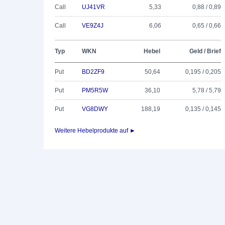
Call
UJ41VR
5,33
0,88 / 0,89
Call
VE9Z4J
6,06
0,65 / 0,66
Typ
WKN
Hebel
Geld / Brief
Put
BD2ZF9
50,64
0,195 / 0,205
Put
PM5R5W
36,10
5,78 / 5,79
Put
VG8DWY
188,19
0,135 / 0,145
Weitere Hebelprodukte auf ►