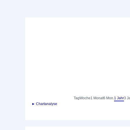
Tag
Woche
1 Monat
6 Mon.
1 Jahr
3 J
► Chartanalyse