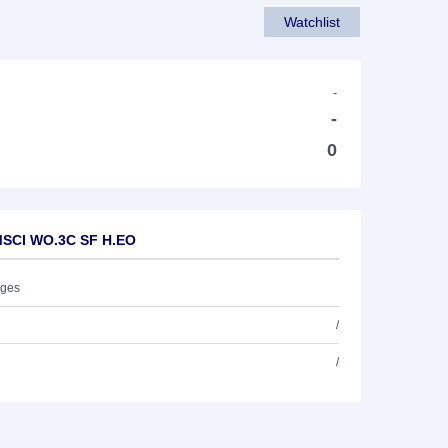
Watchlist
-
-
0
MSCI WO.3C SF H.EO
ages
/
/