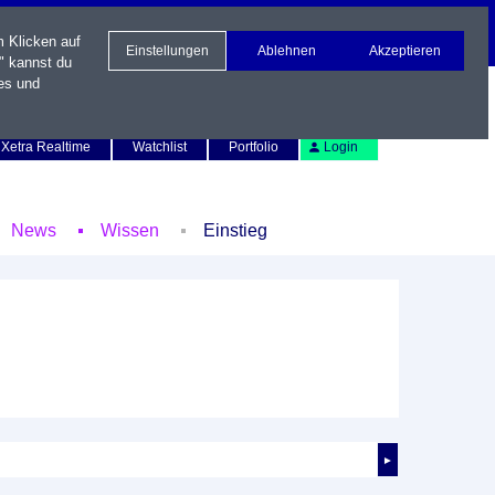
m Klicken auf
Einstellungen
Ablehnen
Akzeptieren
" kannst du
es und
Newsletter
Kontakt
English
Xetra Realtime
Watchlist
Portfolio
Login
News
Wissen
Einstieg
►