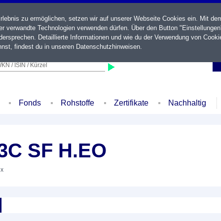
ebnis zu ermöglichen, setzen wir auf unserer Webseite Cookies ein. Mit de
der verwandte Technologien verwenden dürfen. Über den Button "Einstellungen
ersprechen. Detaillierte Informationen und wie du der Verwendung von Cooki
nst, findest du in unseren
Datenschutzhinweisen
.
KN / ISIN / Kürzel
Fonds
Rohstoffe
Zertifikate
Nachhaltig
3C SF H.EO
ex