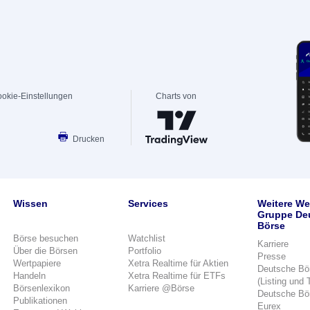
okie-Einstellungen
Charts von
Drucken
Wissen
Services
Weitere We
Gruppe De
Börse
Börse besuchen
Watchlist
Karriere
Über die Börsen
Portfolio
Presse
Wertpapiere
Xetra Realtime für Aktien
Deutsche Bö
Handeln
Xetra Realtime für ETFs
(Listing und 
Börsenlexikon
Karriere @Börse
Deutsche Bö
Publikationen
Eurex