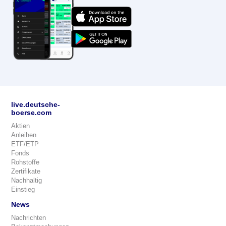
live.deutsche-
boerse.com
Aktien
Anleihen
ETF/ETP
Fonds
Rohstoffe
Zertifikate
Nachhaltig
Einstieg
News
Nachrichten