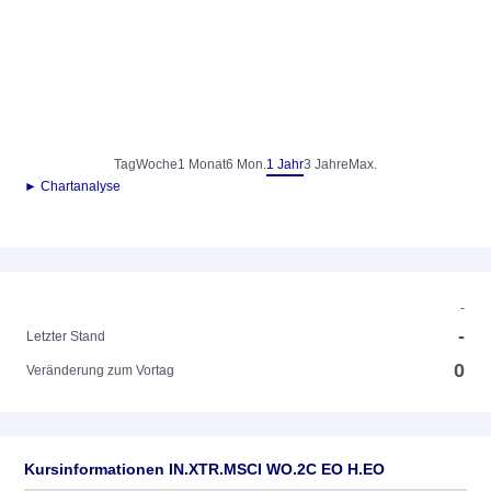
Tag
Woche
1 Monat
6 Mon.
1 Jahr
3 Jahre
Max.
► Chartanalyse
-
-
Letzter Stand
0
Veränderung zum Vortag
Kursinformationen IN.XTR.MSCI WO.2C EO H.EO