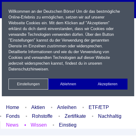
Willkommen an der Deutschen Börse! Um dir das bestmögliche
Online-Erlebnis zu ermöglichen, setzen wir auf unserer
Webseite Cookies ein. Mit dem Klicken auf "Akzeptieren"
erklärst du dich damit einverstanden, dass wir Cookies oder
verwandte Technologien verwenden dürfen. Über den Button
"Einstellungen" kannst du der Verwendung der genannten
Dienste im Einzelnen zustimmen oder widersprechen.
Detaillierte Informationen und wie du der Verwendung von
Cookies und verwandten Technologien auf dieser Website
Name / WKN / ISIN / Kürzel
jederzeit widersprechen kannst, findest du in unseren
Datenschutzhinweisen
.
Newsletter
Kontakt
English
Einstellungen
Ablehnen
Akzeptieren
Xetra Realtime
Watchlist
Portfolio
Login
Home
Aktien
Anleihen
ETF/ETP
Fonds
Rohstoffe
Zertifikate
Nachhaltig
News
Wissen
Einstieg