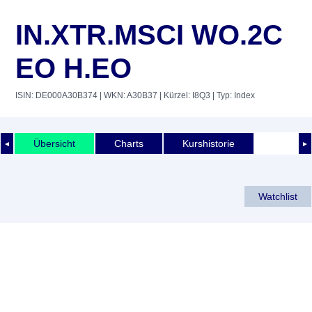
IN.XTR.MSCI WO.2C
EO H.EO
ISIN: DE000A30B374
| WKN: A30B37
| Kürzel: I8Q3
| Typ: Index
Übersicht
Charts
Kurshistorie
◄
►
Watchlist