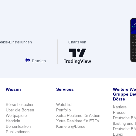
okie-Einstellungen
Charts von
Drucken
Wissen
Services
Weitere We
Gruppe De
Börse
Börse besuchen
Watchlist
Karriere
Über die Börsen
Portfolio
Presse
Wertpapiere
Xetra Realtime für Aktien
Deutsche Bö
Handeln
Xetra Realtime für ETFs
(Listing und 
Börsenlexikon
Karriere @Börse
Deutsche Bö
Publikationen
Eurex