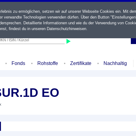
ebnis zu ermöglichen, setzen wir auf unserer Webseite Cookies ein. Mit de
der verwandte Technologien verwenden dürfen. Über den Button "Einstellungen
ersprechen. Detaillierte Informationen und wie du der Verwendung von Cooki
nst, findest du in unseren
Datenschutzhinweisen
.
KN / ISIN / Kürzel
Fonds
Rohstoffe
Zertifikate
Nachhaltig
SUR.1D EO
x