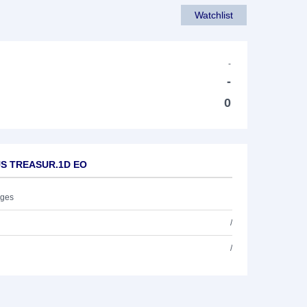
Watchlist
-
-
0
 US TREASUR.1D EO
ages
/
/