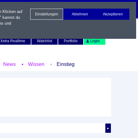
m Klicken auf
Einstellungen
Ablehnen
Akzeptieren
" kannst du
es und
Newsletter
Kontakt
English
Xetra Realtime
Watchlist
Portfolio
Login
News
Wissen
Einstieg
►