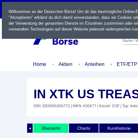
LIVE
Willkommen an der Deutschen Börse! Um dir das bestmögliche Online-Erl
"Akzeptieren" erklärst du dich damit einverstanden, dass wir Cookies o
der Verwendung der genannten Dienste im Einzelnen zustimmen oder wid
verwandten Technologien auf dieser Website jederzeit widersprechen kan
Name / W
Home
Aktien
Anleihen
ETF/ETP
IN XTK US TREA
ISIN: DE000A30A772
| WKN: A30A77
| Kürzel: I1SF
| Typ: Inde
Übersicht
Charts
Kurshistorie
◄