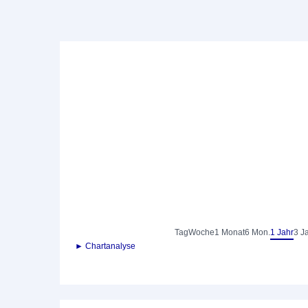
Tag
Woche
1 Monat
6 Mon.
1 Jahr
3 J
► Chartanalyse