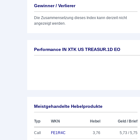
Gewinner / Verlierer
Die Zusammensetzung dieses Index kann derzeit nicht
angezeigt werden.
Performance IN XTK US TREASUR.1D EO
Meistgehandelte Hebelprodukte
Typ
WKN
Hebel
Geld / Brief
Call
FE1R4C
3,76
5,73 / 5,75