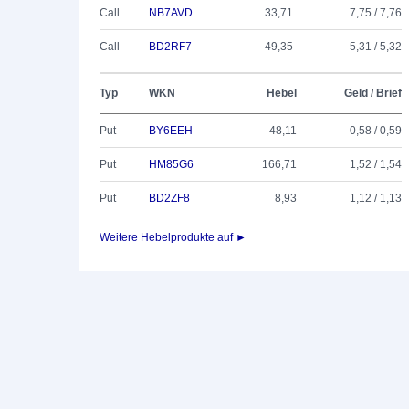
Call
NB7AVD
33,71
7,75 / 7,76
Call
BD2RF7
49,35
5,31 / 5,32
Typ
WKN
Hebel
Geld / Brief
Put
BY6EEH
48,11
0,58 / 0,59
Put
HM85G6
166,71
1,52 / 1,54
Put
BD2ZF8
8,93
1,12 / 1,13
Weitere Hebelprodukte auf ►